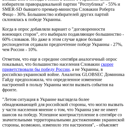
избиратели праворадикальной партии "Республика" - 55% и
SMER-SD бывшего премьер-министра Словакии Роберта
Фицо - 36%. Большинство избирателей других партий
склонялась к победе Украины.
Когда в опрос добавляли вариант о "договоренности
воюющих сторон", его выбирало подавляющее большинство -
60% словаков. Но даже в этом случае вдвое больше
респондентов отдавали предпочтение победе Украины - 27%,
чем России - 10%.
Отметим, что еще в середине сентября аналогичный опрос
показывал, что большинство населения Словакии
скорее
приветствовали бы победу России
,
а не Украины, в
российско-украинской войне. Аналитик GLOBSEC Доминика
Гайду предположила, что определенное изменение
настроений в пользу Украины могли вызвать события на
фронте.
"Летом ситуация в Украине выглядела более
обнадеживающей для российской стороны, что могло вызвать
у части населения мнение о том, что Украина уже не имеет
шансов на победу. Успешное контрнаступление в сентябре со
значительными территориальными достижениями украинской
стороны, возможно, изменило эти настроения", - объясняет