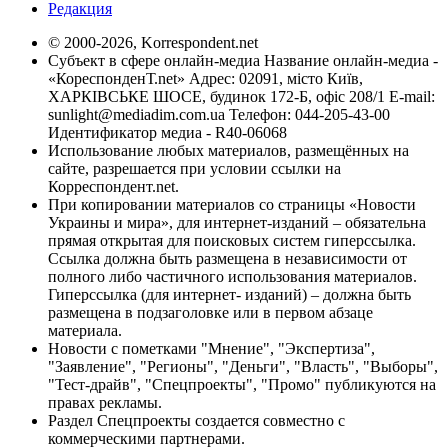
Редакция
© 2000-2026, Korrespondent.net
Субъект в сфере онлайн-медиа Название онлайн-медиа -
«КореспонденТ.net» Адрес: 02091, місто Київ,
ХАРКІВСЬКЕ ШОСЕ, будинок 172-Б, офіс 208/1 E-mail:
sunlight@mediadim.com.ua
Телефон: 044-205-43-00
Идентификатор медиа - R40-06068
Использование любых материалов, размещённых на
сайте, разрешается при условии ссылки на
Корреспондент.net.
При копировании материалов со страницы «Новости
Украины и мира», для интернет-изданий – обязательна
прямая открытая для поисковых систем гиперссылка.
Ссылка должна быть размещена в независимости от
полного либо частичного использования материалов.
Гиперссылка (для интернет- изданий) – должна быть
размещена в подзаголовке или в первом абзаце
материала.
Новости с пометками "Мнение", "Экспертиза",
"Заявление", "Регионы", "Деньги", "Власть", "Выборы",
"Тест-драйв", "Спецпроекты", "Промо" публикуются на
правах рекламы.
Раздел Спецпроекты создается совместно с
коммерческими партнерами.