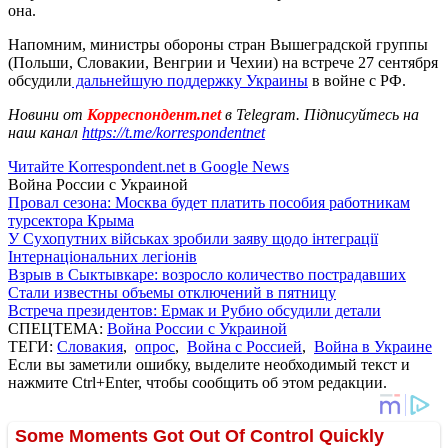
она.
Напомним, министры обороны стран Вышеградской группы
(Польши, Словакии, Венгрии и Чехии) на встрече 27 сентября
обсудили
дальнейшую поддержку Украины
в войне с РФ.
Новини от
Корреспондент.net
в Telegram. Підписуйтесь на
наш канал
https://t.me/korrespondentnet
Читайте Korrespondent.net в Google News
Война России с Украиной
Провал сезона: Москва будет платить пособия работникам
турсектора Крыма
У Сухопутних військах зробили заяву щодо інтеграції
Інтернаціональних легіонів
Взрыв в Сыктывкаре: возросло количество пострадавших
Стали известны объемы отключений в пятницу
Встреча президентов: Ермак и Рубио обсудили детали
СПЕЦТЕМА:
Война России с Украиной
ТЕГИ:
Словакия
,
опрос
,
Война с Россией
,
Война в Украине
Если вы заметили ошибку, выделите необходимый текст и
нажмите Ctrl+Enter, чтобы сообщить об этом редакции.