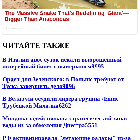
ЧИТАЙТЕ ТАКЖЕ
В Италии двое суток искали выброшенный
лотерейный билет с выигрышем
9995
Орден для Зеленского: в Польше требуют от
Туска завершить дело
9096
В Беларуси осудили лидера группы Ляпис
Трубецкой Михалка
6262
Молдова задействовала стратегический запас
воды из-за обмеления Днестра
5551
РФ активизировала "летающие радары" из-за