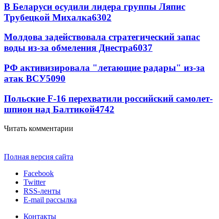
В Беларуси осудили лидера группы Ляпис
Трубецкой Михалка
6302
Молдова задействовала стратегический запас
воды из-за обмеления Днестра
6037
РФ активизировала "летающие радары" из-за
атак ВСУ
5090
Польские F-16 перехватили российский самолет-
шпион над Балтикой
4742
Читать комментарии
Полная версия сайта
Facebook
Twitter
RSS-ленты
E-mail рассылка
Контакты