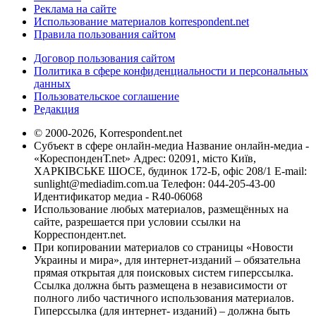
Реклама на сайте
Использование материалов korrespondent.net
Правила пользования сайтом
Договор пользования сайтом
Политика в сфере конфиденциальности и персональных
данных
Пользовательское соглашение
Редакция
© 2000-2026, Korrespondent.net
Субъект в сфере онлайн-медиа Название онлайн-медиа -
«КореспонденТ.net» Адрес: 02091, місто Київ,
ХАРКІВСЬКЕ ШОСЕ, будинок 172-Б, офіс 208/1 E-mail:
sunlight@mediadim.com.ua
Телефон: 044-205-43-00
Идентификатор медиа - R40-06068
Использование любых материалов, размещённых на
сайте, разрешается при условии ссылки на
Корреспондент.net.
При копировании материалов со страницы «Новости
Украины и мира», для интернет-изданий – обязательна
прямая открытая для поисковых систем гиперссылка.
Ссылка должна быть размещена в независимости от
полного либо частичного использования материалов.
Гиперссылка (для интернет- изданий) – должна быть