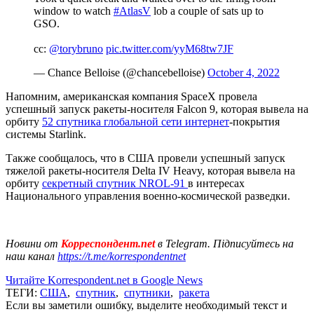
window to watch
#AtlasV
lob a couple of sats up to
GSO.
cc:
@torybruno
pic.twitter.com/yyM68tw7JF
— Chance Belloise (@chancebelloise)
October 4, 2022
Напомним, американская компания SpaceX провела
успешный запуск ракеты-носителя Falcon 9, которая вывела на
орбиту
52 спутника глобальной сети интернет
-покрытия
системы Starlink.
Также сообщалось, что в США провели успешный запуск
тяжелой ракеты-носителя Delta IV Heavy, которая вывела на
орбиту
секретный спутник NROL-91
в интересах
Национального управления военно-космической разведки.
Новини от
Корреспондент.net
в Telegram. Підписуйтесь на
наш канал
https://t.me/korrespondentnet
Читайте Korrespondent.net в Google News
ТЕГИ:
США
,
спутник
,
спутники
,
ракета
Если вы заметили ошибку, выделите необходимый текст и