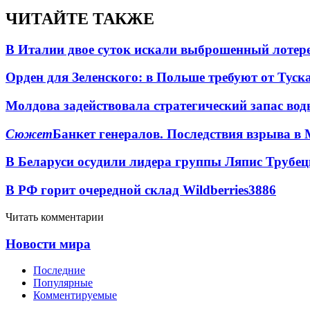
ЧИТАЙТЕ ТАКЖЕ
В Италии двое суток искали выброшенный лоте
Орден для Зеленского: в Польше требуют от Туск
Молдова задействовала стратегический запас вод
Сюжет
Банкет генералов. Последствия взрыва в 
В Беларуси осудили лидера группы Ляпис Трубе
В РФ горит очередной склад Wildberries
3886
Читать комментарии
Новости мира
Последние
Популярные
Комментируемые