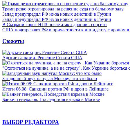
Трамп резко отреагировал на решение суда по бальному залу
Запад предупредил РФ из-за новых действий в Грузии
Запад предупредил РФ из-за новых действий в Грузии
В Сызрани горит НПЗ после атаки дронов - соцсети
США подозревают РФ в причастности к инциденту с дроном в
Сюжеты
Адские санкции. Решение Сената США
"Охотиться на лучника, а не на стрелу". Как Украине бороться 
Загадочный звук напугал Москву: что это было
Итоги 06.08: Санкции против РФ и дрон в Лейпциге
Банкет генералов. Последствия взрыва в Москве
ВЫБОР РЕДАКТОРА