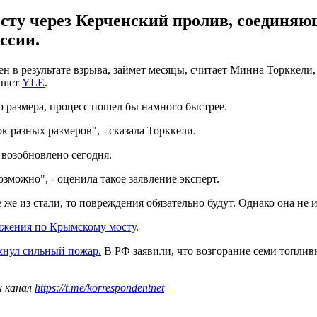
осту через Керченский пролив, соедин
ссии.
ен в результате взрыва, займет месяцы, считает Минна Торккел
пишет
YLE
.
о размера, процесс пошел бы намного быстрее.
ок разных размеров", - сказала Торккели.
 возобновлено сегодня.
озможно", - оценила такое заявление эксперт.
же из стали, то повреждения обязательно будут. Однако она не 
ижения по Крымскому мосту
.
хнул сильный пожар.
В РФ заявили, что возгорание семи топлив
ш канал
https://t.me/korrespondentnet