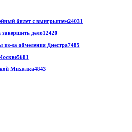
рейный билет с выигрышем
24031
а завершить дело
12420
ы из-за обмеления Днестра
7485
Москве
5683
цкой Михалка
4843