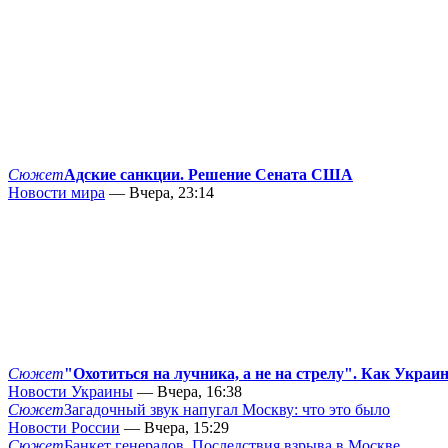
Сюжет
Адские санкции. Решение Сената США
Новости мира
— Вчера, 23:14
Сюжет
"Охотиться на лучника, а не на стрелу". Как Украи
Новости Украины
— Вчера, 16:38
Сюжет
Загадочный звук напугал Москву: что это было
Новости России
— Вчера, 15:29
Сюжет
Банкет генералов. Последствия взрыва в Москве