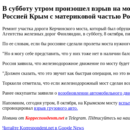
В субботу утром произошел взрыв на м
Россией Крым с материковой частью Ро
Ремонт участка дороги Керчинcкого моста, который был обруш
Агентства железных дорог Финляндии, в субботу, 8 октября, 
По ее словам, если бы россияне сделали пролеты моста нужног
"Но я могу себе представить, что у них тоже нет в наличии бал
Россия заявила, что железнодорожное движение по мосту будет
"Должен сказать, что это звучит как быстрая операция, но это в
Торккели отметила, что если железнодорожный мост сделан все 
Ранее оккупанты заявили о
возобновлении автомобильного дв
Напомним, сегодня утром, 8 октября, на Крымском мосту
вспы
спровоцировал
взрыв грузового авто.
Новини от
Корреспондент.net
в Telegram. Підписуйтесь на на
Читайте Korrespondent.net в Google News