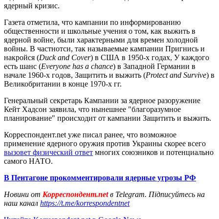
ядерный кризис.
Газета отметила, что кампании по информированию
общественности и школьные учения о том, как выжить в
ядерной войне, были характерными для времен холодной
войны. В частнотси, так называемые кампании Пригнись и
накройся (
Duck and Cover
) в США в 1950-х годах, У каждого
есть шанс (
Everyone has a chance
) в Западной Германии в
начале 1960-х годов, Защитить и выжить (
Protect and Survive
) в
Великобритании в конце 1970-х гг.
Генеральный секретарь Кампании за ядерное разоружение
Кейт Хадсон заявила, что нынешнее "благоразумное
планирование" происходит от кампании Защитить и выжить.
Корреспондент.net уже писал ранее, что возможное
применение ядерного оружия против Украины скорее всего
вызовет физический ответ
многих союзников и потенциально
самого НАТО.
В Пентагоне прокомментировали ядерные угрозы РФ
Новини от
Корреспондент.net
в Telegram. Підписуйтесь на
наш канал
https://t.me/korrespondentnet