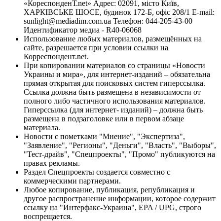
«КореспонденТ.net» Адрес: 02091, місто Київ,
ХАРКІВСЬКЕ ШОСЕ, будинок 172-Б, офіс 208/1 E-mail:
sunlight@mediadim.com.ua
Телефон: 044-205-43-00
Идентификатор медиа - R40-06068
Использование любых материалов, размещённых на
сайте, разрешается при условии ссылки на
Корреспондент.net.
При копировании материалов со страницы «Новости
Украины и мира», для интернет-изданий – обязательна
прямая открытая для поисковых систем гиперссылка.
Ссылка должна быть размещена в независимости от
полного либо частичного использования материалов.
Гиперссылка (для интернет- изданий) – должна быть
размещена в подзаголовке или в первом абзаце
материала.
Новости с пометками "Мнение", "Экспертиза",
"Заявление", "Регионы", "Деньги", "Власть", "Выборы",
"Тест-драйв", "Спецпроекты", "Промо" публикуются на
правах рекламы.
Раздел Спецпроекты создается совместно с
коммерческими партнерами.
Любое копирование, публикация, републикация и
другое распространение информации, которое содержит
ссылку на "Интерфакс-Украина", EPA / UPG, строго
воспрещается.