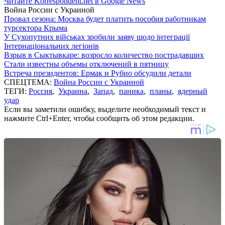
Читайте Korrespondent.net в Google News
Война России с Украиной
Провал сезона: Москва будет платить пособия работникам
турсектора Крыма
У Сухопутних військах зробили заяву щодо інтеграції
Інтернаціональних легіонів
Взрыв в Сыктывкаре: возросло количество пострадавших
Стали известны объемы отключений в пятницу
Встреча президентов: Ермак и Рубио обсудили детали
СПЕЦТЕМА:
Война России с Украиной
ТЕГИ:
Россия
,
Украина
,
Запад
,
паника
,
планы
,
ядерный
удар
Если вы заметили ошибку, выделите необходимый текст и
нажмите Ctrl+Enter, чтобы сообщить об этом редакции.