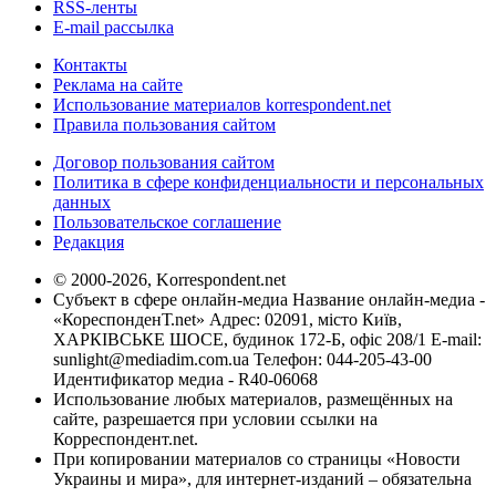
RSS-ленты
E-mail рассылка
Контакты
Реклама на сайте
Использование материалов korrespondent.net
Правила пользования сайтом
Договор пользования сайтом
Политика в сфере конфиденциальности и персональных
данных
Пользовательское соглашение
Редакция
© 2000-2026, Korrespondent.net
Субъект в сфере онлайн-медиа Название онлайн-медиа -
«КореспонденТ.net» Адрес: 02091, місто Київ,
ХАРКІВСЬКЕ ШОСЕ, будинок 172-Б, офіс 208/1 E-mail:
sunlight@mediadim.com.ua
Телефон: 044-205-43-00
Идентификатор медиа - R40-06068
Использование любых материалов, размещённых на
сайте, разрешается при условии ссылки на
Корреспондент.net.
При копировании материалов со страницы «Новости
Украины и мира», для интернет-изданий – обязательна