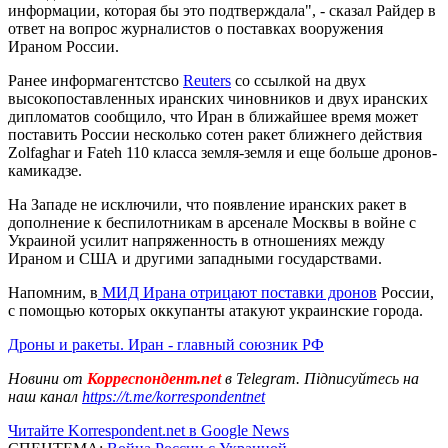
информации, которая бы это подтверждала", - сказал Райдер в
ответ на вопрос журналистов о поставках вооружения
Ираном России.
Ранее информагентстсво
Reuters
со ссылкой на двух
высокопоставленных иранских чиновников и двух иранских
дипломатов сообщило, что Иран в ближайшее время может
поставить России несколько сотен ракет ближнего действия
Zolfaghar и Fateh 110 класса земля-земля и еще больше дронов-
камикадзе.
На Западе не исключили, что появление иранских ракет в
дополнение к беспилотникам в арсенале Москвы в войне с
Украиной усилит напряженность в отношениях между
Ираном и США и другими западными государствами.
Напомним, в
МИД Ирана отрицают поставки дронов
России,
с помощью которых оккупанты атакуют украинские города.
Дроны и ракеты. Иран - главный союзник РФ
Новини от
Корреспондент.net
в Telegram. Підписуйтесь на
наш канал
https://t.me/korrespondentnet
Читайте Korrespondent.net в Google News