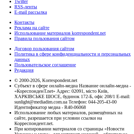
Twitter
RSS-ленты
E-mail рассылка
Контакты
Реклама на сайте
Использование материалов korrespondent.net
Правила пользования сайтом
Договор пользования сайтом
Политика в сфере конфиденциальности и персональных
данных
Пользовательское соглашение
Редакция
© 2000-2026, Korrespondent.net
Субъект в сфере онлайн-медиа Название онлайн-медиа -
«КореспонденТ.net» Адрес: 02091, місто Київ,
ХАРКІВСЬКЕ ШОСЕ, будинок 172-Б, офіс 208/1 E-mail:
sunlight@mediadim.com.ua
Телефон: 044-205-43-00
Идентификатор медиа - R40-06068
Использование любых материалов, размещённых на
сайте, разрешается при условии ссылки на
Корреспондент.net.
При копировании материалов со страницы «Новости