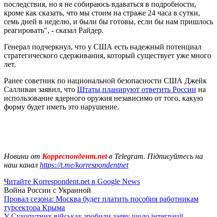
последствия, но я не собираюсь вдаваться в подробности,
кроме как сказать, что мы стоим на страже 24 часа в сутки,
семь дней в неделю, и были бы готовы, если бы нам пришлось
реагировать", - сказал Райдер.
Генерал подчеркнул, что у США есть надежный потенциал
стратегического сдерживания, который существует уже много
лет.
Ранее советник по национальной безопасности США Джейк
Салливан заявил, что
Штаты планируют ответить России
на
использование ядерного оружия независимо от того, какую
форму будет иметь это нарушение.
Новини от
Корреспондент.net
в Telegram. Підписуйтесь на
наш канал
https://t.me/korrespondentnet
Читайте Korrespondent.net в Google News
Война России с Украиной
Провал сезона: Москва будет платить пособия работникам
турсектора Крыма
У Сухопутних військах зробили заяву щодо інтеграції