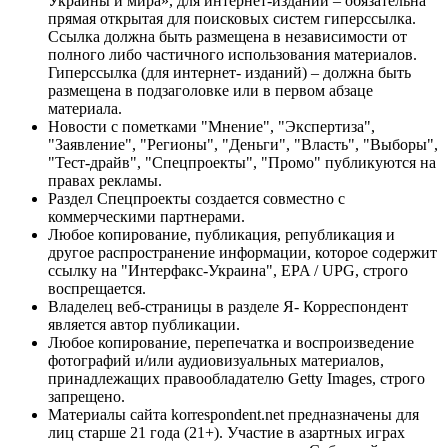
Украины и мира», для интернет-изданий – обязательна
прямая открытая для поисковых систем гиперссылка.
Ссылка должна быть размещена в независимости от
полного либо частичного использования материалов.
Гиперссылка (для интернет- изданий) – должна быть
размещена в подзаголовке или в первом абзаце
материала.
Новости с пометками "Мнение", "Экспертиза",
"Заявление", "Регионы", "Деньги", "Власть", "Выборы",
"Тест-драйв", "Спецпроекты", "Промо" публикуются на
правах рекламы.
Раздел Спецпроекты создается совместно с
коммерческими партнерами.
Любое копирование, публикация, републикация и
другое распространение информации, которое содержит
ссылку на "Интерфакс-Украина", EPA / UPG, строго
воспрещается.
Владелец веб-страницы в разделе Я- Корреспондент
является автор публикации.
Любое копирование, перепечатка и воспроизведение
фотографий и/или аудиовизуальных материалов,
принадлежащих правообладателю Getty Images, строго
запрещено.
Материалы сайта korrespondent.net предназначены для
лиц старше 21 года (21+). Участие в азартных играх