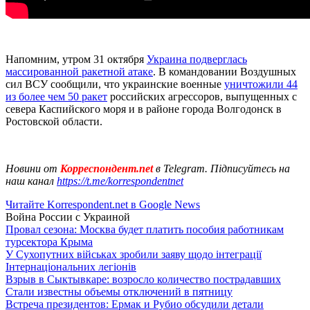
Напомним, утром 31 октября
Украина подверглась
массированной ракетной атаке
. В командовании Воздушных
сил ВСУ сообщили, что украинские военные
уничтожили 44
из более чем 50 ракет
российских агрессоров, выпущенных с
севера Каспийского моря и в районе города Волгодонск в
Ростовской области.
Новини от
Корреспондент.net
в Telegram. Підписуйтесь на
наш канал
https://t.me/korrespondentnet
Читайте Korrespondent.net в Google News
Война России с Украиной
Провал сезона: Москва будет платить пособия работникам
турсектора Крыма
У Сухопутних військах зробили заяву щодо інтеграції
Інтернаціональних легіонів
Взрыв в Сыктывкаре: возросло количество пострадавших
Стали известны объемы отключений в пятницу
Встреча президентов: Ермак и Рубио обсудили детали