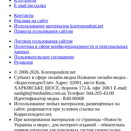
RSS-ленты
E-mail рассылка
Контакты
Реклама на сайте
Использование материалов korrespondent.net
Правила пользования сайтом
Договор пользования сайтом
Политика в сфере конфиденциальности и персональных
данных
Пользовательское соглашение
Редакция
© 2000-2026, Korrespondent.net
Субъект в сфере онлайн-медиа Название онлайн-медиа -
«КореспонденТ.net» Адрес: 02091, місто Київ,
ХАРКІВСЬКЕ ШОСЕ, будинок 172-Б, офіс 208/1 E-mail:
sunlight@mediadim.com.ua
Телефон: 044-205-43-00
Идентификатор медиа - R40-06068
Использование любых материалов, размещённых на
сайте, разрешается при условии ссылки на
Корреспондент.net.
При копировании материалов со страницы «Новости
Украины и мира», для интернет-изданий – обязательна
прямая открытая для поисковых систем гиперссылка.