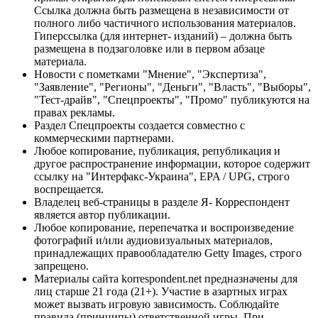
Ссылка должна быть размещена в независимости от
полного либо частичного использования материалов.
Гиперссылка (для интернет- изданий) – должна быть
размещена в подзаголовке или в первом абзаце
материала.
Новости с пометками "Мнение", "Экспертиза",
"Заявление", "Регионы", "Деньги", "Власть", "Выборы",
"Тест-драйв", "Спецпроекты", "Промо" публикуются на
правах рекламы.
Раздел Спецпроекты создается совместно с
коммерческими партнерами.
Любое копирование, публикация, републикация и
другое распространение информации, которое содержит
ссылку на "Интерфакс-Украина", EPA / UPG, строго
воспрещается.
Владелец веб-страницы в разделе Я- Корреспондент
является автор публикации.
Любое копирование, перепечатка и воспроизведение
фотографий и/или аудиовизуальных материалов,
принадлежащих правообладателю Getty Images, строго
запрещено.
Материалы сайта korrespondent.net предназначены для
лиц старше 21 года (21+). Участие в азартных играх
может вызвать игровую зависимость. Соблюдайте
правила (принципы) ответственной игры. При