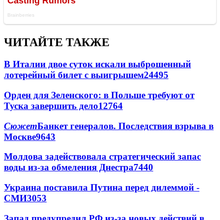
ЧИТАЙТЕ ТАКЖЕ
В Италии двое суток искали выброшенный
лотерейный билет с выигрышем
24495
Орден для Зеленского: в Польше требуют от
Туска завершить дело
12764
Сюжет
Банкет генералов. Последствия взрыва в
Москве
9643
Молдова задействовала стратегический запас
воды из-за обмеления Днестра
7440
Украина поставила Путина перед дилеммой -
СМИ
3053
Запад предупредил РФ из-за новых действий в