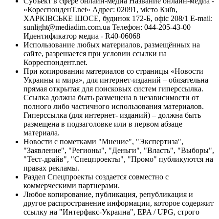
Субъект в сфере онлайн-медиа Название онлайн-медиа -
«КореспонденТ.net» Адрес: 02091, місто Київ,
ХАРКІВСЬКЕ ШОСЕ, будинок 172-Б, офіс 208/1 E-mail:
sunlight@mediadim.com.ua
Телефон: 044-205-43-00
Идентификатор медиа - R40-06068
Использование любых материалов, размещённых на
сайте, разрешается при условии ссылки на
Корреспондент.net.
При копировании материалов со страницы «Новости
Украины и мира», для интернет-изданий – обязательна
прямая открытая для поисковых систем гиперссылка.
Ссылка должна быть размещена в независимости от
полного либо частичного использования материалов.
Гиперссылка (для интернет- изданий) – должна быть
размещена в подзаголовке или в первом абзаце
материала.
Новости с пометками "Мнение", "Экспертиза",
"Заявление", "Регионы", "Деньги", "Власть", "Выборы",
"Тест-драйв", "Спецпроекты", "Промо" публикуются на
правах рекламы.
Раздел Спецпроекты создается совместно с
коммерческими партнерами.
Любое копирование, публикация, републикация и
другое распространение информации, которое содержит
ссылку на "Интерфакс-Украина", EPA / UPG, строго