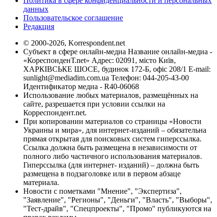
Политика в сфере конфиденциальности и персональных
данных
Пользовательское соглашение
Редакция
© 2000-2026, Korrespondent.net
Субъект в сфере онлайн-медиа Название онлайн-медиа -
«КореспонденТ.net» Адрес: 02091, місто Київ,
ХАРКІВСЬКЕ ШОСЕ, будинок 172-Б, офіс 208/1 E-mail:
sunlight@mediadim.com.ua
Телефон: 044-205-43-00
Идентификатор медиа - R40-06068
Использование любых материалов, размещённых на
сайте, разрешается при условии ссылки на
Корреспондент.net.
При копировании материалов со страницы «Новости
Украины и мира», для интернет-изданий – обязательна
прямая открытая для поисковых систем гиперссылка.
Ссылка должна быть размещена в независимости от
полного либо частичного использования материалов.
Гиперссылка (для интернет- изданий) – должна быть
размещена в подзаголовке или в первом абзаце
материала.
Новости с пометками "Мнение", "Экспертиза",
"Заявление", "Регионы", "Деньги", "Власть", "Выборы",
"Тест-драйв", "Спецпроекты", "Промо" публикуются на