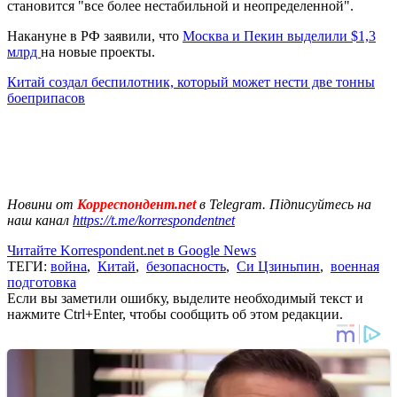
становится "все более нестабильной и неопределенной".
Накануне в РФ заявили, что
Москва и Пекин выделили $1,3
млрд
на новые проекты.
Китай создал беспилотник, который может нести две тонны
боеприпасов
Новини от
Корреспондент.net
в Telegram. Підписуйтесь на
наш канал
https://t.me/korrespondentnet
Читайте Korrespondent.net в Google News
ТЕГИ:
война
,
Китай
,
безопасность
,
Си Цзиньпин
,
военная
подготовка
Если вы заметили ошибку, выделите необходимый текст и
нажмите Ctrl+Enter, чтобы сообщить об этом редакции.