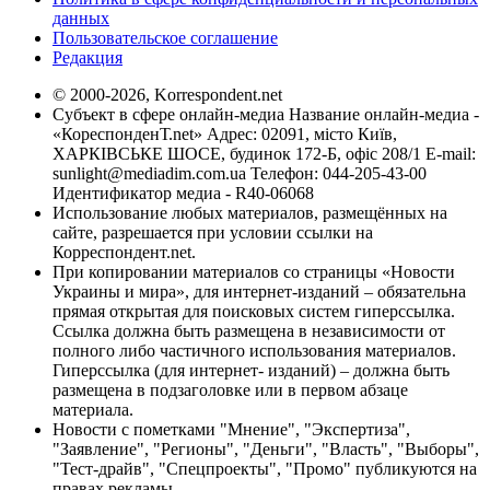
данных
Пользовательское соглашение
Редакция
© 2000-2026, Korrespondent.net
Субъект в сфере онлайн-медиа Название онлайн-медиа -
«КореспонденТ.net» Адрес: 02091, місто Київ,
ХАРКІВСЬКЕ ШОСЕ, будинок 172-Б, офіс 208/1 E-mail:
sunlight@mediadim.com.ua
Телефон: 044-205-43-00
Идентификатор медиа - R40-06068
Использование любых материалов, размещённых на
сайте, разрешается при условии ссылки на
Корреспондент.net.
При копировании материалов со страницы «Новости
Украины и мира», для интернет-изданий – обязательна
прямая открытая для поисковых систем гиперссылка.
Ссылка должна быть размещена в независимости от
полного либо частичного использования материалов.
Гиперссылка (для интернет- изданий) – должна быть
размещена в подзаголовке или в первом абзаце
материала.
Новости с пометками "Мнение", "Экспертиза",
"Заявление", "Регионы", "Деньги", "Власть", "Выборы",
"Тест-драйв", "Спецпроекты", "Промо" публикуются на
правах рекламы.