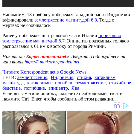
Напомним, 18 ноября у побережья западной части Индонезии
зафиксировали
землетрясение магнитудой 6,8
. Тогда о
жертвах не сообщалось.
Ранее у побережья центральной части Италии
произошло
землетрясение магнитудой 5,7
. Эпицентр подземных толчков
располагался в 61 км к востоку от города Римини.
Новини от
Корреспондент.net
в Telegram. Підписуйтесь на
наш канал
https://t.me/korrespondentnet
Читайте Korrespondent.net в Google News
ТЕГИ:
Землетрясения
,
Индонезия
,
стихия
,
катаклизм
,
магнитуда
,
катаклизмы
,
погибли
,
землетрясение
,
стихийное
бедствие
,
погибшие
,
эпицентр
,
Ява
Если вы заметили ошибку, выделите необходимый текст и
нажмите Ctrl+Enter, чтобы сообщить об этом редакции.