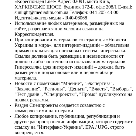
«КореспонденТ.net» Адрес: 02091, місто Київ,
ХАРКІВСЬКЕ ШОСЕ, будинок 172-Б, офіс 208/1 E-mail:
sunlight@mediadim.com.ua
Телефон: 044-205-43-00
Идентификатор медиа - R40-06068
Использование любых материалов, размещённых на
сайте, разрешается при условии ссылки на
Корреспондент.net.
При копировании материалов со страницы «Новости
Украины и мира», для интернет-изданий – обязательна
прямая открытая для поисковых систем гиперссылка.
Ссылка должна быть размещена в независимости от
полного либо частичного использования материалов.
Гиперссылка (для интернет- изданий) – должна быть
размещена в подзаголовке или в первом абзаце
материала.
Новости с пометками "Мнение", "Экспертиза",
"Заявление", "Регионы", "Деньги", "Власть", "Выборы",
"Тест-драйв", "Спецпроекты", "Промо" публикуются на
правах рекламы.
Раздел Спецпроекты создается совместно с
коммерческими партнерами.
Любое копирование, публикация, републикация и
другое распространение информации, которое содержит
ссылку на "Интерфакс-Украина", EPA / UPG, строго
воспрещается.