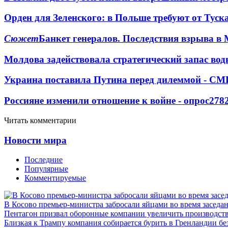
Орден для Зеленского: в Польше требуют от Туск
Сюжет
Банкет генералов. Последствия взрыва в 
Молдова задействовала стратегический запас вод
Украина поставила Путина перед дилеммой - СМ
Россияне изменили отношение к войне - опрос
278
Читать комментарии
Новости мира
Последние
Популярные
Комментируемые
В Косово премьер-министра забросали яйцами во время заседа
Пентагон призвал оборонные компании увеличить производст
Близкая к Трампу компания собирается бурить в Гренландии бе