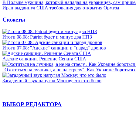
В Польше мужчина, который нападал на украинцев, сам приш
Иран выдвинул США требования для открытия Ормуза
Сюжеты
Итоги 08.08: Patriot будет и минус два НПЗ
Итоги 07.08: "Адские" санкции и "парад" дронов
Адские санкции. Решение Сената США
"Охотиться на лучника, а не на стрелу". Как Украине бороться 
Загадочный звук напугал Москву: что это было
ВЫБОР РЕДАКТОРА