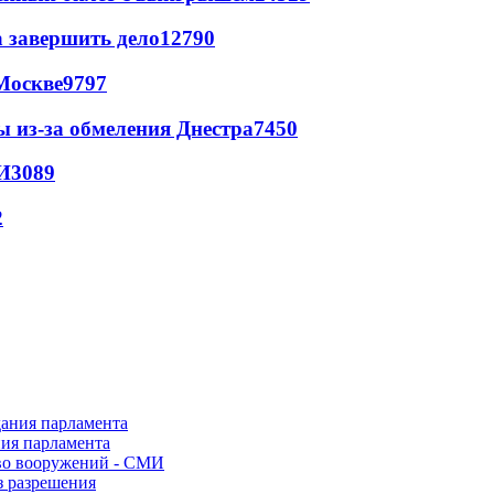
а завершить дело
12790
Москве
9797
ы из-за обмеления Днестра
7450
И
3089
2
ния парламента
во вооружений - СМИ
з разрешения