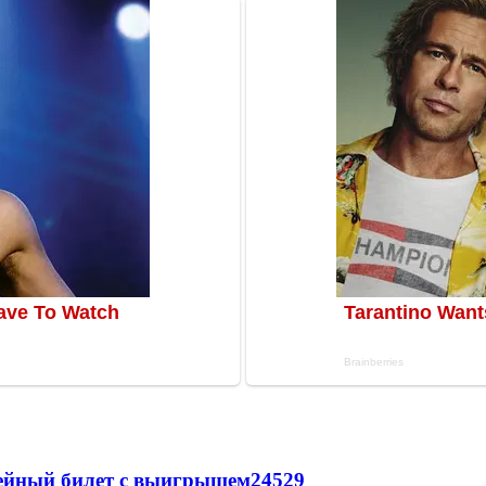
рейный билет с выигрышем
24529