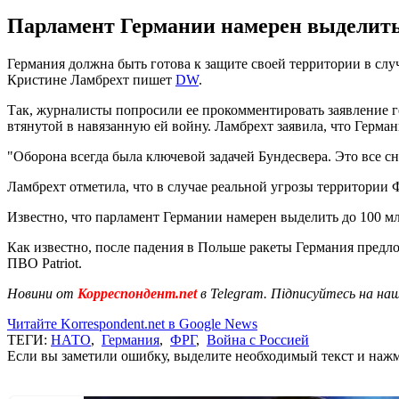
Парламент Германии намерен выделить д
Германия должна быть готова к защите своей территории в сл
Кристине Ламбрехт пишет
DW
.
Так, журналисты попросили ее прокомментировать заявление ге
втянутой в навязанную ей войну. Ламбрехт заявила, что Герм
"Оборона всегда была ключевой задачей Бундесвера. Это все сн
Ламбрехт отметила, что в случае реальной угрозы территории
Известно, что парламент Германии намерен выделить до 100 м
Как известно, после падения в Польше ракеты Германия пред
ПВО Patriot.
Новини от
Корреспондент.net
в Telegram. Підписуйтесь на на
Читайте Korrespondent.net в Google News
ТЕГИ:
НАТО
,
Германия
,
ФРГ
,
Война с Россией
Если вы заметили ошибку, выделите необходимый текст и нажми