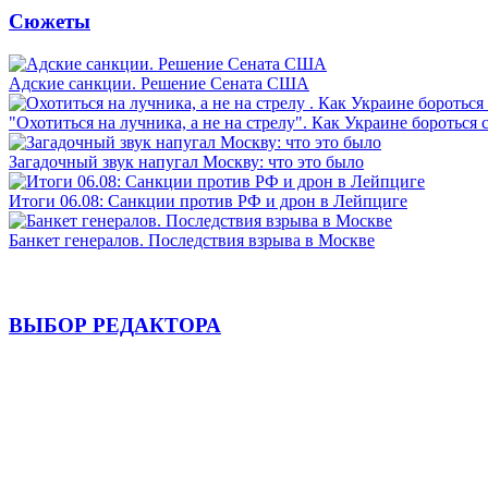
Сюжеты
Адские санкции. Решение Сената США
"Охотиться на лучника, а не на стрелу". Как Украине бороться 
Загадочный звук напугал Москву: что это было
Итоги 06.08: Санкции против РФ и дрон в Лейпциге
Банкет генералов. Последствия взрыва в Москве
ВЫБОР РЕДАКТОРА