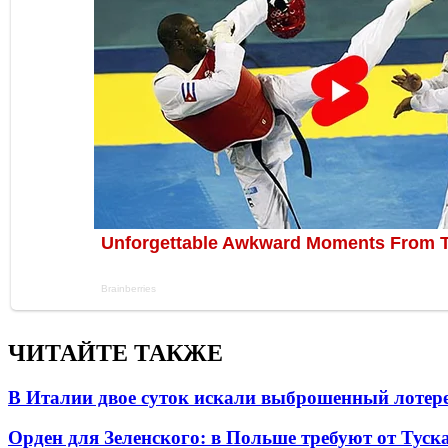
ЧИТАЙТЕ ТАКЖЕ
В Италии двое суток искали выброшенный лоте
Орден для Зеленского: в Польше требуют от Туск