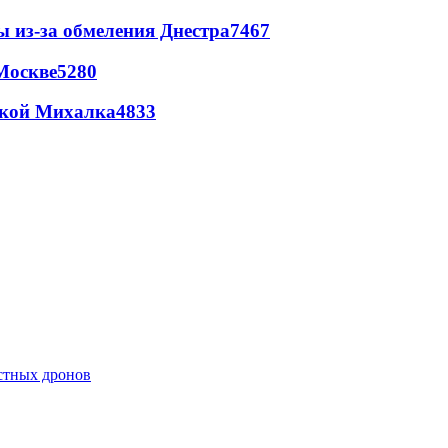
ы из-за обмеления Днестра
7467
Москве
5280
цкой Михалка
4833
естных дронов