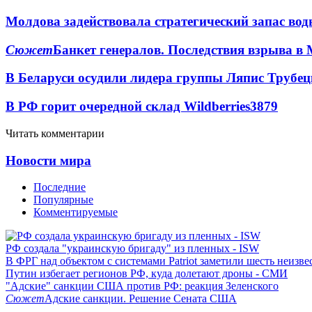
Молдова задействовала стратегический запас вод
Сюжет
Банкет генералов. Последствия взрыва в 
В Беларуси осудили лидера группы Ляпис Трубе
В РФ горит очередной склад Wildberries
3879
Читать комментарии
Новости мира
Последние
Популярные
Комментируемые
РФ создала "украинскую бригаду" из пленных - ISW
В ФРГ над объектом с системами Patriot заметили шесть неизв
Путин избегает регионов РФ, куда долетают дроны - СМИ
"Адские" санкции США против РФ: реакция Зеленского
Сюжет
Адские санкции. Решение Сената США