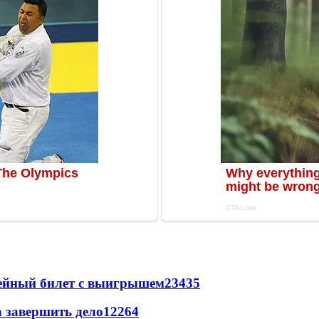
рейный билет с выигрышем
23435
а завершить дело
12264