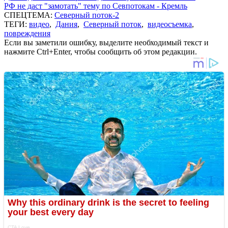
РФ не даст "замотать" тему по Севпотокам - Кремль
СПЕЦТЕМА:
Северный поток-2
ТЕГИ:
видео
,
Дания
,
Северный поток
,
видеосъемка
,
повреждения
Если вы заметили ошибку, выделите необходимый текст и
нажмите Ctrl+Enter, чтобы сообщить об этом редакции.