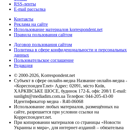
RSS-ленты
E-mail рассылка
Контакты
Реклама на сайте
Использование материалов korrespondent.net
Правила пользования сайтом
Договор пользования сайтом
Политика в сфере конфиденциальности и персональных
данных
Пользовательское соглашение
Редакция
© 2000-2026, Korrespondent.net
Субъект в сфере онлайн-медиа Название онлайн-медиа -
«КореспонденТ.net» Адрес: 02091, місто Київ,
ХАРКІВСЬКЕ ШОСЕ, будинок 172-Б, офіс 208/1 E-mail:
sunlight@mediadim.com.ua
Телефон: 044-205-43-00
Идентификатор медиа - R40-06068
Использование любых материалов, размещённых на
сайте, разрешается при условии ссылки на
Корреспондент.net.
При копировании материалов со страницы «Новости
Украины и мира», для интернет-изданий – обязательна