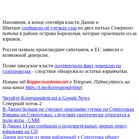
Напомним, в конце сентября власти Дании и
Швеции
сообщили об утечках газа
на двух нитках
Северного
потока
в районе острова Борнхольм, которые произошли из-за
взрывов.
Россия назвала происшедшее саботажем, в ЕС заявили о
возможной диверсии.
Позже шведские власти
подтвердили факт диверсии на
газопроводах
- следствие обнаружило остатки взрывчатки.
Новини від
Корреспондент.net
в Telegram. Підписуйтесь на
наш канал
https://t.me/korrespondentnet
Читайте Korrespondent.net в Google News
Северный поток-2
В Дании больше не считают опасными утечки на Севпотоках
Взрывы на Севпотоках: следствие скептически относится к
роли яхты - СМИ
В Дании 14 раз сообщали о подозрительных дронах перед
взрывами на СП
Дания достала из моря найденный у Севпотока объект