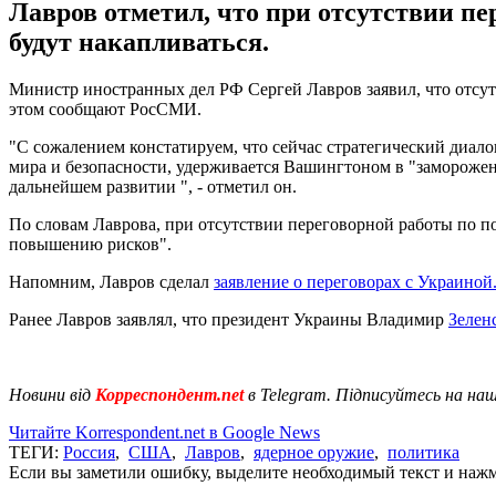
Лавров отметил, что при отсутствии п
будут накапливаться.
Министр иностранных дел РФ Сергей Лавров заявил, что отсу
этом сообщают РосСМИ.
"С сожалением констатируем, что сейчас стратегический диа
мира и безопасности, удерживается Вашингтоном в "замороже
дальнейшем развитии ", - отметил он.
По словам Лаврова, при отсутствии переговорной работы по 
повышению рисков".
Напомним, Лавров сделал
заявление о переговорах с Украиной
Ранее Лавров заявлял, что президент Украины Владимир
Зелен
Новини від
Корреспондент.net
в Telegram. Підписуйтесь на на
Читайте Korrespondent.net в Google News
ТЕГИ:
Россия
,
США
,
Лавров
,
ядерное оружие
,
политика
Если вы заметили ошибку, выделите необходимый текст и нажми