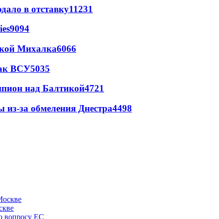
дало в отставку
11231
ies
9094
цкой Михалка
6066
так ВСУ
5035
шпион над Балтикой
4721
ы из-за обмеления Днестра
4498
скве
по вопросу ЕС