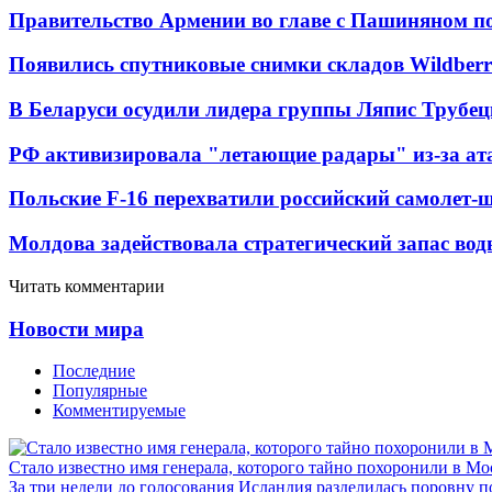
Правительство Армении во главе с Пашиняном по
Появились спутниковые снимки складов Wildberr
В Беларуси осудили лидера группы Ляпис Трубе
РФ активизировала "летающие радары" из-за а
Польские F-16 перехватили российский самолет-
Молдова задействовала стратегический запас вод
Читать комментарии
Новости мира
Последние
Популярные
Комментируемые
Стало известно имя генерала, которого тайно похоронили в Мо
За три недели до голосования Исландия разделилась поровну 