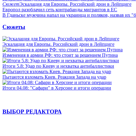
Сюжет
Эскалация для Европы. Российский дрон в Лейпциге
Европол разоблачил сеть контрабанды мигрантов в ЕС
В Гданьске мужчина напал на украинца и поляков, назвав их 
Сюжеты
Эскалация для Европы. Российский дрон в Лейпциге
Изменения в армии РФ: что стоит за решением Путина
Итоги 5.8: Удар по Киеву и нехватка антибаллистики
Пытаются взломать Киев. Реакция Запада на удар
Итоги 04.08: "Сафари" в Херсоне и итоги операции
ВЫБОР РЕДАКТОРА