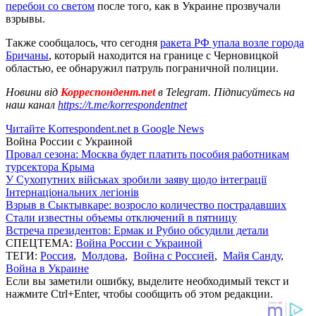
перебои со светом
после того, как в Украине прозвучали
взрывы.
Также сообщалось, что сегодня
ракета РФ упала возле города
Бричаны
, который находится на границе с Черновицкой
областью, ее обнаружил патруль пограничной полиции.
Новини від
Корреспондент.net
в Telegram. Підписуйтесь на
наш канал
https://t.me/korrespondentnet
Читайте Korrespondent.net в Google News
Война России с Украиной
Провал сезона: Москва будет платить пособия работникам
турсектора Крыма
У Сухопутних військах зробили заяву щодо інтеграції
Інтернаціональних легіонів
Взрыв в Сыктывкаре: возросло количество пострадавших
Стали известны объемы отключений в пятницу
Встреча президентов: Ермак и Рубио обсудили детали
СПЕЦТЕМА:
Война России с Украиной
ТЕГИ:
Россия
,
Молдова
,
Война с Россией
,
Майя Санду
,
Война в Украине
Если вы заметили ошибку, выделите необходимый текст и
нажмите Ctrl+Enter, чтобы сообщить об этом редакции.