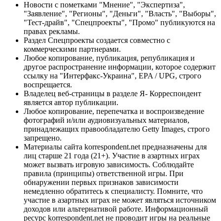
Новости с пометками "Мнение", "Экспертиза",
"Заявление", "Регионы", "Деньги", "Власть", "Выборы",
"Тест-драйв", "Спецпроекты", "Промо" публикуются на
правах рекламы.
Раздел Спецпроекты создается совместно с
коммерческими партнерами.
Любое копирование, публикация, републикация и
другое распространение информации, которое содержит
ссылку на "Интерфакс-Украина", EPA / UPG, строго
воспрещается.
Владелец веб-страницы в разделе Я- Корреспондент
является автор публикации.
Любое копирование, перепечатка и воспроизведение
фотографий и/или аудиовизуальных материалов,
принадлежащих правообладателю Getty Images, строго
запрещено.
Материалы сайта korrespondent.net предназначены для
лиц старше 21 года (21+). Участие в азартных играх
может вызвать игровую зависимость. Соблюдайте
правила (принципы) ответственной игры. При
обнаружении первых признаков зависимости
немедленно обратитесь к специалисту. Помните, что
участие в азартных играх не может являться источником
доходов или альтернативой работе. Информационный
ресурс korrespondent.net не проводит игры на реальные