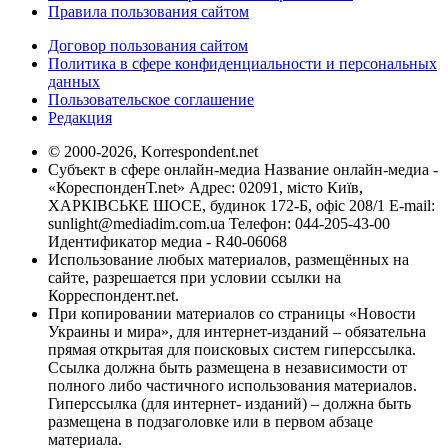
Правила пользования сайтом
Договор пользования сайтом
Политика в сфере конфиденциальности и персональных
данных
Пользовательское соглашение
Редакция
© 2000-2026, Korrespondent.net
Субъект в сфере онлайн-медиа Название онлайн-медиа -
«КореспонденТ.net» Адрес: 02091, місто Київ,
ХАРКІВСЬКЕ ШОСЕ, будинок 172-Б, офіс 208/1 E-mail:
sunlight@mediadim.com.ua
Телефон: 044-205-43-00
Идентификатор медиа - R40-06068
Использование любых материалов, размещённых на
сайте, разрешается при условии ссылки на
Корреспондент.net.
При копировании материалов со страницы «Новости
Украины и мира», для интернет-изданий – обязательна
прямая открытая для поисковых систем гиперссылка.
Ссылка должна быть размещена в независимости от
полного либо частичного использования материалов.
Гиперссылка (для интернет- изданий) – должна быть
размещена в подзаголовке или в первом абзаце
материала.