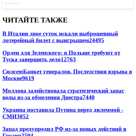
ЧИТАЙТЕ ТАКЖЕ
В Италии двое суток искали выброшенный
лотерейный билет с выигрышем
24495
Орден для Зеленского: в Польше требуют от
Туска завершить дело
12763
Сюжет
Банкет генералов. Последствия взрыва в
Москве
9619
Молдова задействовала стратегический запас
воды из-за обмеления Днестра
7440
Украина поставила Путина перед дилеммой -
СМИ
3052
Запад предупредил РФ из-за новых действий в
Грузии
2504