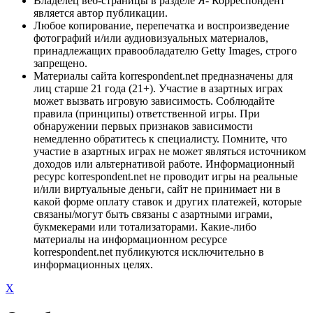
Владелец веб-страницы в разделе Я- Корреспондент
является автор публикации.
Любое копирование, перепечатка и воспроизведение
фотографий и/или аудиовизуальных материалов,
принадлежащих правообладателю Getty Images, строго
запрещено.
Материалы сайта korrespondent.net предназначены для
лиц старше 21 года (21+). Участие в азартных играх
может вызвать игровую зависимость. Соблюдайте
правила (принципы) ответственной игры. При
обнаружении первых признаков зависимости
немедленно обратитесь к специалисту. Помните, что
участие в азартных играх не может являться источником
доходов или альтернативой работе. Информационный
ресурс korrespondent.net не проводит игры на реальные
и/или виртуальные деньги, сайт не принимает ни в
какой форме оплату ставок и других платежей, которые
связаны/могут быть связаны с азартными играми,
букмекерами или тотализаторами. Какие-либо
материалы на информационном ресурсе
korrespondent.net публикуются исключительно в
информационных целях.
X