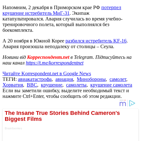
Напомним, 2 декабря в Приморском крае РФ
потерпел
крушение истребитель МиГ-31
. Экипаж
катапультировался. Авария случилась во время учебно-
тренировочного полета, который выполнялся без
боекомплекта.
А 20 ноября в Южной Корее
разбился истребитель KF-16
.
Авария произошла неподалеку от столицы – Сеула.
Новини від
Корреспондент.net
в Telegram. Підписуйтесь на
наш канал
https://t.me/korrespondentnet
Читайте Korrespondent.net в Google News
ТЕГИ:
авиакатастрофа
,
авиация
,
Минобороны
,
самолет
,
Хорватия
,
ВВС
,
крушение
,
самолеты
,
крушение самолета
Если вы заметили ошибку, выделите необходимый текст и
нажмите Ctrl+Enter, чтобы сообщить об этом редакции.