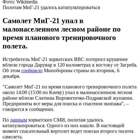
Фото: Wikimedia
Пилотам МиГ-21 удалось катапультироваться
Самолет МиГ-21 упал в
малонаселенном лесном районе по
время планового тренировочного
полета.
Истребитель МиГ-21 хорватских ВВС потерпел крушение
вблизи города Дарувар в 120 километрах к востоку от Загреба.
Об этом
сообщило
Минобороны страны во вторник, 6
декабря.
"Самолет МиГ-21 по время планового тренировочного полета
около 14:00 (15:00 по Киеву) упал в малонаселенном лесном
районе вблизи Слатины Вировитичко-Подравской жупании.
Предприняты все меры для поиска и спасения экипажа", –
говорится в сообщении.
По
данным
хорватских СМИ, пилотам удалось
катапультироваться. Одного из них нашли. В настоящий
момент спасательный вертолет ведет поиски второго пилота
самолета.