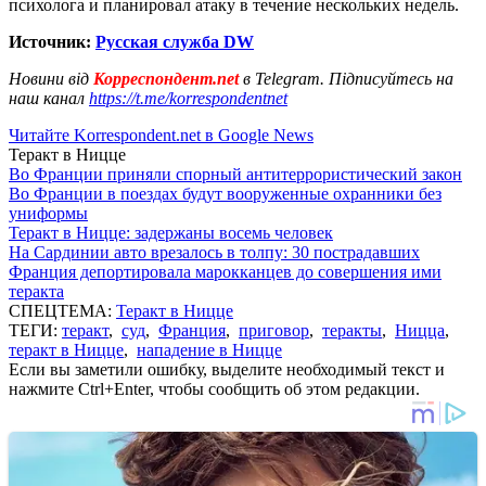
психолога и планировал атаку в течение нескольких недель.
Источник:
Русская служба DW
Новини від
Корреспондент.net
в Telegram. Підписуйтесь на
наш канал
https://t.me/korrespondentnet
Читайте Korrespondent.net в Google News
Теракт в Ницце
Во Франции приняли спорный антитеррористический закон
Во Франции в поездах будут вооруженные охранники без
униформы
Теракт в Ницце: задержаны восемь человек
На Сардинии авто врезалось в толпу: 30 пострадавших
Франция депортировала марокканцев до совершения ими
теракта
СПЕЦТЕМА:
Теракт в Ницце
ТЕГИ:
теракт
,
суд
,
Франция
,
приговор
,
теракты
,
Ницца
,
теракт в Ницце
,
нападение в Ницце
Если вы заметили ошибку, выделите необходимый текст и
нажмите Ctrl+Enter, чтобы сообщить об этом редакции.