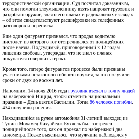
террористической организации. Суд посчитал доказанным,
что они помогли злоумышленнику взять напрокат грузовик и
раздобыть оружие, зная о его планах и радикальных взглядах
– об этом свидетельствуют расшифровки их телефонных
разговоров и переписка.
Еще один фигурант признался, что продал водителю
пистолет, из которого тот отстреливался от полицейских
после наезда. Подсудимый, приговоренный к 12 годам
лишения свободы, утверждал, что не знал о планах
покупателя совершить теракт.
Кроме того, пятеро фигурантов процесса были признаны
участниками незаконного оборота оружия, за что получили
сроки от двух до восьми лет.
Напомним, 14 июля 2016 года
грузовик въехал в толпу людей
на набережной Ниццы, чтобы отметить национальный
праздник – День взятия Бастилии. Тогда
86 человек погибли
,
434 получили ранения.
Находившийся за рулем автомобиля 31-летний выходец из
Туниса Мохамед Лахуайедж Бухлель был застрелен
полициейпосле того, как он проехал по набережной два
километра. Позже выяснилось, что мужчина наблюдался у