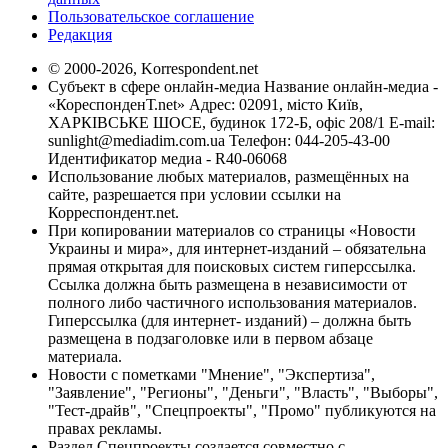
Пользовательское соглашение
Редакция
© 2000-2026, Korrespondent.net
Субъект в сфере онлайн-медиа Название онлайн-медиа -
«КореспонденТ.net» Адрес: 02091, місто Київ,
ХАРКІВСЬКЕ ШОСЕ, будинок 172-Б, офіс 208/1 E-mail:
sunlight@mediadim.com.ua
Телефон: 044-205-43-00
Идентификатор медиа - R40-06068
Использование любых материалов, размещённых на
сайте, разрешается при условии ссылки на
Корреспондент.net.
При копировании материалов со страницы «Новости
Украины и мира», для интернет-изданий – обязательна
прямая открытая для поисковых систем гиперссылка.
Ссылка должна быть размещена в независимости от
полного либо частичного использования материалов.
Гиперссылка (для интернет- изданий) – должна быть
размещена в подзаголовке или в первом абзаце
материала.
Новости с пометками "Мнение", "Экспертиза",
"Заявление", "Регионы", "Деньги", "Власть", "Выборы",
"Тест-драйв", "Спецпроекты", "Промо" публикуются на
правах рекламы.
Раздел Спецпроекты создается совместно с