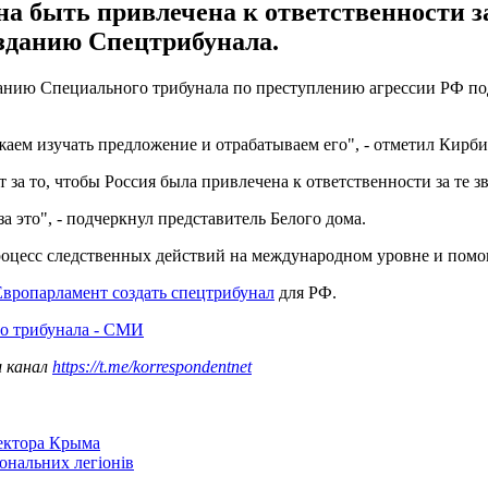
жна быть привлечена к ответственности 
зданию Спецтрибунала.
ию Специального трибунала по преступлению агрессии РФ под э
аем изучать предложение и отрабатываем его", - отметил Кирби
за то, чтобы Россия была привлечена к ответственности за те зв
 это", - подчеркнул представитель Белого дома.
цесс следственных действий на международном уровне и помог
Европарламент создать спецтрибунал
для РФ.
о трибунала - СМИ
ш канал
https://t.me/korrespondentnet
сектора Крыма
іональних легіонів