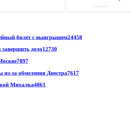
рейный билет с выигрышем
24458
а завершить дело
12730
Москве
7897
ы из-за обмеления Днестра
7617
цкой Михалка
4861