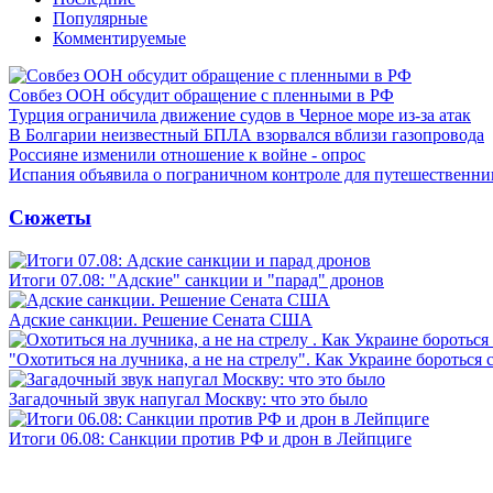
Популярные
Комментируемые
Совбез ООН обсудит обращение с пленными в РФ
Турция ограничила движение судов в Черное море из-за атак
В Болгарии неизвестный БПЛА взорвался вблизи газопровода
Россияне изменили отношение к войне - опрос
Испания объявила о пограничном контроле для путешественни
Сюжеты
Итоги 07.08: "Адские" санкции и "парад" дронов
Адские санкции. Решение Сената США
"Охотиться на лучника, а не на стрелу". Как Украине бороться 
Загадочный звук напугал Москву: что это было
Итоги 06.08: Санкции против РФ и дрон в Лейпциге