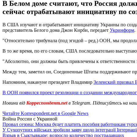
В Белом доме считают, что Россия дол
сейчас отрабатывают инициативу по со
В США изучают и отрабатывают инициативу Украины по создан
представитель Белого дома Джон Кирби, передает
Укринформ
.
"Относительно трибунала (под эгидой – ред.) ООН, мы продолж
В то же время, по его словам, США последовательно выступают 
"Абсолютно, они должны быть привлечены к ответственности за
Между тем, заметил он, Соединенные Штаты поддерживают про
Напомним, накануне президент Владимир
Зеленский призвал 
В ООН появился проект резолюции о создании международног
Новини від
Корреспондент.net
в Telegram. Підписуйтесь на на
Читайте Korrespondent.net в Google News
Война России с Украиной
Провал сезона: Москва будет платить пособия работникам тур
У Сухопутних військах зробили заяву щодо інтеграції Інтернац
Взрыв в Сыктывкаре: возросло количество пострадавших