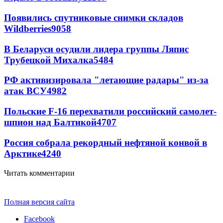
Появились спутниковые снимки складов
Wildberries
9058
В Беларуси осудили лидера группы Ляпис
Трубецкой Михалка
5484
РФ активизировала "летающие радары" из-за
атак ВСУ
4982
Польские F-16 перехватили российский самолет-
шпион над Балтикой
4707
Россия собрала рекордный нефтяной конвой в
Арктике
4240
Читать комментарии
Полная версия сайта
Facebook