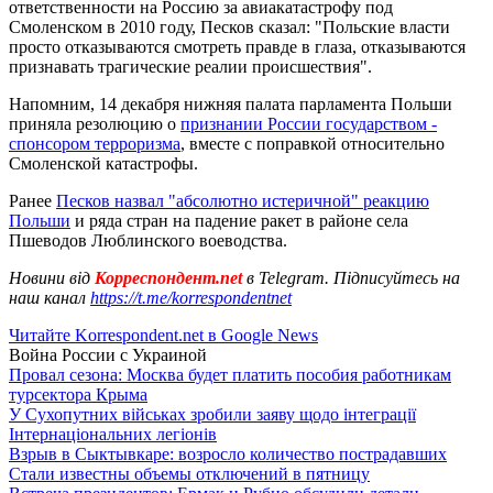
ответственности на Россию за авиакатастрофу под
Смоленском в 2010 году, Песков сказал: "Польские власти
просто отказываются смотреть правде в глаза, отказываются
признавать трагические реалии происшествия".
Напомним, 14 декабря нижняя палата парламента Польши
приняла резолюцию о
признании России государством -
спонсором терроризма
, вместе с поправкой относительно
Смоленской катастрофы.
Ранее
Песков назвал "абсолютно истеричной" реакцию
Польши
и ряда стран на падение ракет в районе села
Пшеводов Люблинского воеводства.
Новини від
Корреспондент.net
в Telegram. Підписуйтесь на
наш канал
https://t.me/korrespondentnet
Читайте Korrespondent.net в Google News
Война России с Украиной
Провал сезона: Москва будет платить пособия работникам
турсектора Крыма
У Сухопутних військах зробили заяву щодо інтеграції
Інтернаціональних легіонів
Взрыв в Сыктывкаре: возросло количество пострадавших
Стали известны объемы отключений в пятницу