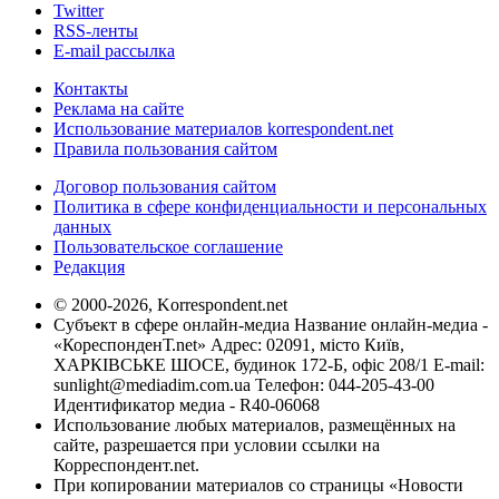
Twitter
RSS-ленты
E-mail рассылка
Контакты
Реклама на сайте
Использование материалов korrespondent.net
Правила пользования сайтом
Договор пользования сайтом
Политика в сфере конфиденциальности и персональных
данных
Пользовательское соглашение
Редакция
© 2000-2026, Korrespondent.net
Субъект в сфере онлайн-медиа Название онлайн-медиа -
«КореспонденТ.net» Адрес: 02091, місто Київ,
ХАРКІВСЬКЕ ШОСЕ, будинок 172-Б, офіс 208/1 E-mail:
sunlight@mediadim.com.ua
Телефон: 044-205-43-00
Идентификатор медиа - R40-06068
Использование любых материалов, размещённых на
сайте, разрешается при условии ссылки на
Корреспондент.net.
При копировании материалов со страницы «Новости