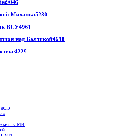
ies
9046
цкой Михалка
5280
так ВСУ
4961
шпион над Балтикой
4698
ктике
4229
ело
ракет - СМИ
лей
- СМИ