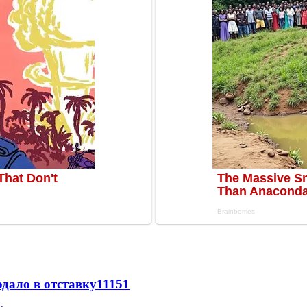
дало в отставку
11151