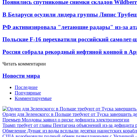
Появились спутниковые снимки складов Wildberr
В Беларуси осудили лидера группы Ляпис Трубе
РФ активизировала "летающие радары" из-за а
Польские F-16 перехватили российский самолет-
Россия собрала рекордный нефтяной конвой в Ар
Читать комментарии
Новости мира
Последние
Популярные
Комментируемые
Орден для Зеленского: в Польше требуют от Туска завершить д
Премьер Молдовы заявил о риске дефицита электроэнергии
Трамп требует от главы Пентагона объяснений из-за дефицита 
Обмеление Дуная: из воды всплыли десятки нацистских кораб
США возобновили полный обмен разведданными с Украиной 