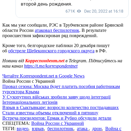
Как мы уже сообщали, РЭС в Трубчевском районе Брянской
области России
атаковал беспилотник
. В результате
происшествия зафиксирован ряд повреждений.
Кроме того, белгородские паблики 20 декабря пишут
об
обстреле Шебекинского городского округа
в РФ.
Новини від
Корреспондент.net
в Telegram. Підписуйтесь на
наш канал
https://t.me/korrespondentnet
Читайте Korrespondent.net в Google News
Война России с Украиной
Провал сезона: Москва будет платить пособия работникам
турсектора Крыма
У Сухопутних військах зробили заяву щодо інтеграції
Інтернаціональних легіонів
Взрыв в Сыктывкаре: возросло количество пострадавших
Стали известны объемы отключений в пятницу
Встреча президентов: Ермак и Рубио обсудили детали
СПЕЦТЕМА:
Война России с Украиной
ТЕГИ:
видео
,
взрыв
,
беспилотник
,
атака
,
дрон
,
Война с