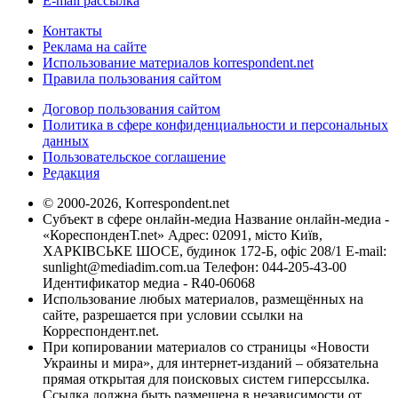
E-mail рассылка
Контакты
Реклама на сайте
Использование материалов korrespondent.net
Правила пользования сайтом
Договор пользования сайтом
Политика в сфере конфиденциальности и персональных
данных
Пользовательское соглашение
Редакция
© 2000-2026, Korrespondent.net
Субъект в сфере онлайн-медиа Название онлайн-медиа -
«КореспонденТ.net» Адрес: 02091, місто Київ,
ХАРКІВСЬКЕ ШОСЕ, будинок 172-Б, офіс 208/1 E-mail:
sunlight@mediadim.com.ua
Телефон: 044-205-43-00
Идентификатор медиа - R40-06068
Использование любых материалов, размещённых на
сайте, разрешается при условии ссылки на
Корреспондент.net.
При копировании материалов со страницы «Новости
Украины и мира», для интернет-изданий – обязательна
прямая открытая для поисковых систем гиперссылка.
Ссылка должна быть размещена в независимости от