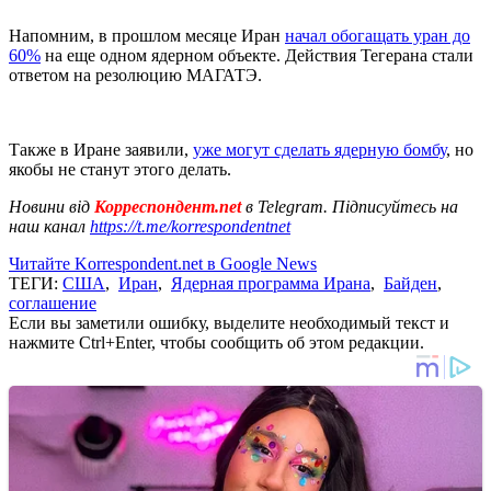
Напомним, в прошлом месяце Иран
начал обогащать уран до
60%
на еще одном ядерном объекте. Действия Тегерана стали
ответом на резолюцию МАГАТЭ.
Также в Иране заявили,
уже могут сделать ядерную бомбу
, но
якобы не станут этого делать.
Новини від
Корреспондент.net
в Telegram. Підписуйтесь на
наш канал
https://t.me/korrespondentnet
Читайте Korrespondent.net в Google News
ТЕГИ:
США
,
Иран
,
Ядерная программа Ирана
,
Байден
,
соглашение
Если вы заметили ошибку, выделите необходимый текст и
нажмите Ctrl+Enter, чтобы сообщить об этом редакции.