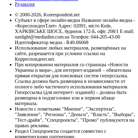
Редакция
© 2000-2026, Korrespondent.net
Субъект в сфере онлайн-медиа Название онлайн-медиа -
«КореспонденТ.net» Адрес: 02091, місто Київ,
ХАРКІВСЬКЕ ШОСЕ, будинок 172-Б, офіс 208/1 E-mail:
sunlight@mediadim.com.ua
Телефон: 044-205-43-00
Идентификатор медиа - R40-06068
Использование любых материалов, размещённых на
сайте, разрешается при условии ссылки на
Корреспондент.net.
При копировании материалов со страницы «Новости
Украины и мира», для интернет-изданий – обязательна
прямая открытая для поисковых систем гиперссылка.
Ссылка должна быть размещена в независимости от
полного либо частичного использования материалов.
Гиперссылка (для интернет- изданий) – должна быть
размещена в подзаголовке или в первом абзаце
материала.
Новости с пометками "Мнение", "Экспертиза",
"Заявление", "Регионы", "Деньги", "Власть", "Выборы",
"Тест-драйв", "Спецпроекты", "Промо" публикуются на
правах рекламы.
Раздел Спецпроекты создается совместно с
коммерческими партнерами.