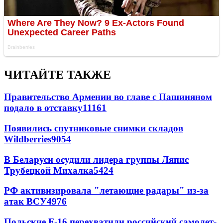
ЧИТАЙТЕ ТАКЖЕ
Правительство Армении во главе с Пашиняном
подало в отставку
11161
Появились спутниковые снимки складов
Wildberries
9054
В Беларуси осудили лидера группы Ляпис
Трубецкой Михалка
5424
РФ активизировала "летающие радары" из-за
атак ВСУ
4976
Польские F-16 перехватили российский самолет-