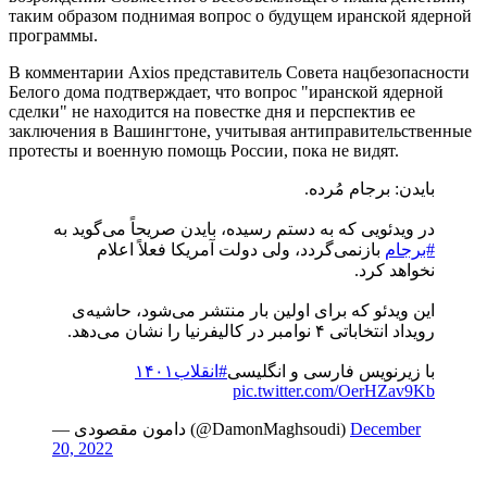
таким образом поднимая вопрос о будущем иранской ядерной
программы.
В комментарии Axios представитель Совета нацбезопасности
Белого дома подтверждает, что вопрос "иранской ядерной
сделки" не находится на повестке дня и перспектив ее
заключения в Вашингтоне, учитывая антиправительственные
протесты и военную помощь России, пока не видят.
بایدن: برجام مُرده.
در ویدئویی که به دستم رسیده، بایدن صریحاً می‌گوید به
#برجام
بازنمی‌گردد، ولی دولت آمریکا فعلاً اعلام
نخواهد کرد.
این ویدئو که برای اولین بار منتشر می‌شود، حاشیه‌ی
رویداد انتخاباتی ۴ نوامبر در کالیفرنیا را نشان می‌دهد.
با زیرنویس فارسی و انگلیسی
#انقلاب۱۴۰۱
pic.twitter.com/OerHZav9Kb
— دامون مقصودی (@DamonMaghsoudi)
December
20, 2022