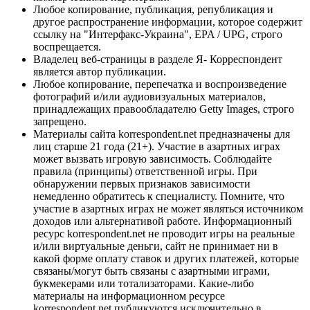
Любое копирование, публикация, републикация и
другое распространение информации, которое содержит
ссылку на "Интерфакс-Украина", EPA / UPG, строго
воспрещается.
Владелец веб-страницы в разделе Я- Корреспондент
является автор публикации.
Любое копирование, перепечатка и воспроизведение
фотографий и/или аудиовизуальных материалов,
принадлежащих правообладателю Getty Images, строго
запрещено.
Материалы сайта korrespondent.net предназначены для
лиц старше 21 года (21+). Участие в азартных играх
может вызвать игровую зависимость. Соблюдайте
правила (принципы) ответственной игры. При
обнаружении первых признаков зависимости
немедленно обратитесь к специалисту. Помните, что
участие в азартных играх не может являться источником
доходов или альтернативой работе. Информационный
ресурс korrespondent.net не проводит игры на реальные
и/или виртуальные деньги, сайт не принимает ни в
какой форме оплату ставок и других платежей, которые
связаны/могут быть связаны с азартными играми,
букмекерами или тотализаторами. Какие-либо
материалы на информационном ресурсе
korrespondent.net публикуются исключительно в