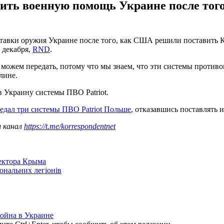
чить военную помощь Украине после тог
тавки оружия Украине после того, как США решили поставить К
 декабря,
RND
.
ы можем передать, потому что мы знаем, что эти системы против
лине.
 Украину системы ПВО Patriot.
едал три системы ПВО Patriot Польше
, отказавшись поставлять 
ш канал
https://t.me/korrespondentnet
сектора Крыма
іональних легіонів
ойна в Украине