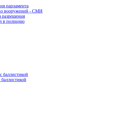
ния парламента
во вооружений - СМИ
з разрешения
ел в полицию
с баллистикой