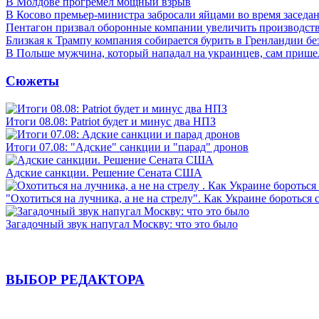
В Молдове прогремел мощный взрыв
В Косово премьер-министра забросали яйцами во время заседа
Пентагон призвал оборонные компании увеличить производст
Близкая к Трампу компания собирается бурить в Гренландии бе
В Польше мужчина, который нападал на украинцев, сам приш
Сюжеты
Итоги 08.08: Patriot будет и минус два НПЗ
Итоги 07.08: "Адские" санкции и "парад" дронов
Адские санкции. Решение Сената США
"Охотиться на лучника, а не на стрелу". Как Украине бороться 
Загадочный звук напугал Москву: что это было
ВЫБОР РЕДАКТОРА