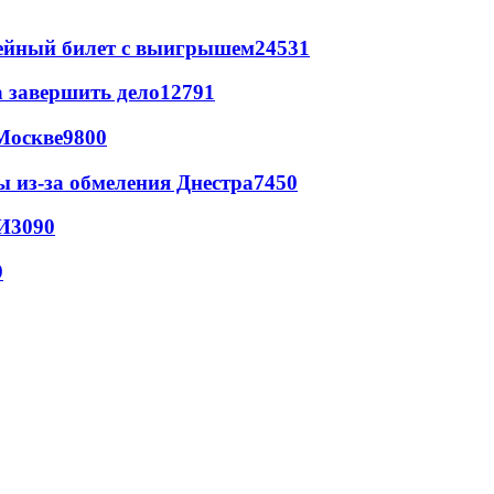
рейный билет с выигрышем
24531
а завершить дело
12791
Москве
9800
ы из-за обмеления Днестра
7450
И
3090
9