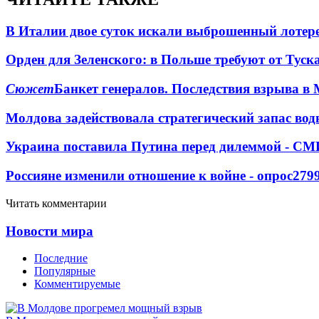
В Италии двое суток искали выброшенный лоте
Орден для Зеленского: в Польше требуют от Туск
Сюжет
Банкет генералов. Последствия взрыва в 
Молдова задействовала стратегический запас вод
Украина поставила Путина перед дилеммой - СМ
Россияне изменили отношение к войне - опрос
279
Читать комментарии
Новости мира
Последние
Популярные
Комментируемые