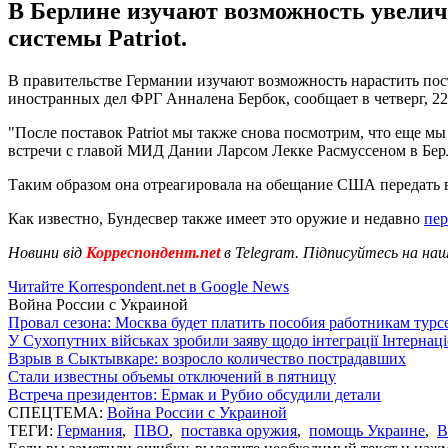
В Берлине изучают возможность увели
системы Patriot.
В правительстве Германии изучают возможность нарастить пос
иностранных дел ФРГ Анналена Бербок, сообщает в четверг, 22
"После поставок Patriot мы также снова посмотрим, что еще м
встречи с главой МИД Дании Ларсом Лекке Расмуссеном в Бер
Таким образом она отреагировала на обещание США передать в
Как известно, Бундесвер также имеет это оружие и недавно
пер
Новини від
Корреспондент.net
в Telegram. Підписуйтесь на на
Читайте Korrespondent.net в Google News
Война России с Украиной
Провал сезона: Москва будет платить пособия работникам тур
У Сухопутних військах зробили заяву щодо інтеграції Інтернац
Взрыв в Сыктывкаре: возросло количество пострадавших
Стали известны объемы отключений в пятницу
Встреча президентов: Ермак и Рубио обсудили детали
СПЕЦТЕМА:
Война России с Украиной
ТЕГИ:
Германия
,
ПВО
,
поставка оружия
,
помощь Украине
,
В