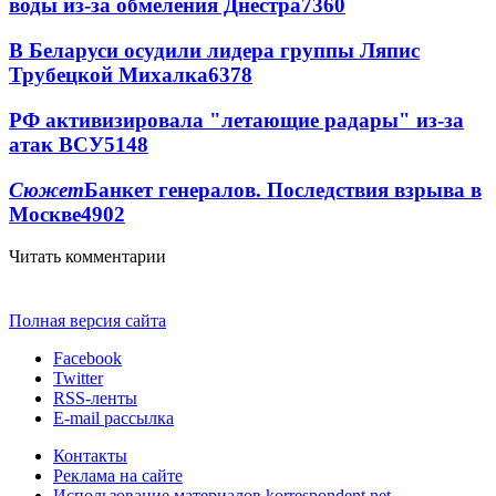
воды из-за обмеления Днестра
7360
В Беларуси осудили лидера группы Ляпис
Трубецкой Михалка
6378
РФ активизировала "летающие радары" из-за
атак ВСУ
5148
Сюжет
Банкет генералов. Последствия взрыва в
Москве
4902
Читать комментарии
Полная версия сайта
Facebook
Twitter
RSS-ленты
E-mail рассылка
Контакты
Реклама на сайте
Использование материалов korrespondent.net