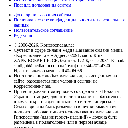
Правила пользования сайтом
Договор пользования сайтом
Политика в сфере конфиденциальности и персональных
данных
Пользовательское соглашение
Редакция
© 2000-2026, Korrespondent.net
Субъект в сфере онлайн-медиа Название онлайн-медиа -
«КореспонденТ.net» Адрес: 02091, місто Київ,
ХАРКІВСЬКЕ ШОСЕ, будинок 172-Б, офіс 208/1 E-mail:
sunlight@mediadim.com.ua
Телефон: 044-205-43-00
Идентификатор медиа - R40-06068
Использование любых материалов, размещённых на
сайте, разрешается при условии ссылки на
Корреспондент.net.
При копировании материалов со страницы «Новости
Украины и мира», для интернет-изданий – обязательна
прямая открытая для поисковых систем гиперссылка.
Ссылка должна быть размещена в независимости от
полного либо частичного использования материалов.
Гиперссылка (для интернет- изданий) – должна быть
размещена в подзаголовке или в первом абзаце
материала.