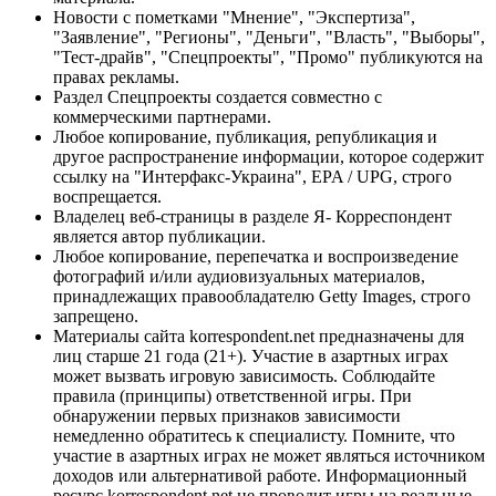
Новости с пометками "Мнение", "Экспертиза",
"Заявление", "Регионы", "Деньги", "Власть", "Выборы",
"Тест-драйв", "Спецпроекты", "Промо" публикуются на
правах рекламы.
Раздел Спецпроекты создается совместно с
коммерческими партнерами.
Любое копирование, публикация, републикация и
другое распространение информации, которое содержит
ссылку на "Интерфакс-Украина", EPA / UPG, строго
воспрещается.
Владелец веб-страницы в разделе Я- Корреспондент
является автор публикации.
Любое копирование, перепечатка и воспроизведение
фотографий и/или аудиовизуальных материалов,
принадлежащих правообладателю Getty Images, строго
запрещено.
Материалы сайта korrespondent.net предназначены для
лиц старше 21 года (21+). Участие в азартных играх
может вызвать игровую зависимость. Соблюдайте
правила (принципы) ответственной игры. При
обнаружении первых признаков зависимости
немедленно обратитесь к специалисту. Помните, что
участие в азартных играх не может являться источником
доходов или альтернативой работе. Информационный
ресурс korrespondent.net не проводит игры на реальные