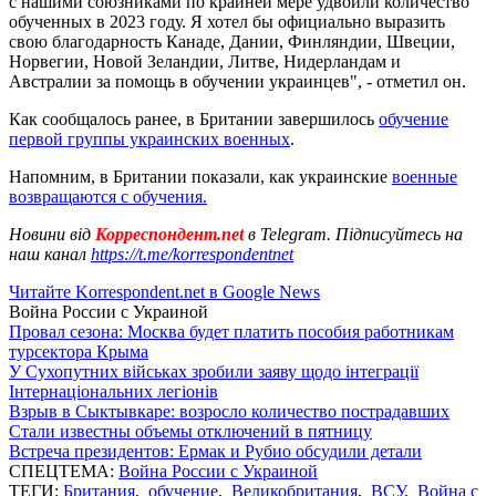
с нашими союзниками по крайней мере удвоили количество
обученных в 2023 году. Я хотел бы официально выразить
свою благодарность Канаде, Дании, Финляндии, Швеции,
Норвегии, Новой Зеландии, Литве, Нидерландам и
Австралии за помощь в обучении украинцев", - отметил он.
Как сообщалось ранее, в Британии завершилось
обучение
первой группы украинских военных
.
Напомним, в Британии показали, как украинские
военные
возвращаются с обучения.
Новини від
Корреспондент.net
в Telegram. Підписуйтесь на
наш канал
https://t.me/korrespondentnet
Читайте Korrespondent.net в Google News
Война России с Украиной
Провал сезона: Москва будет платить пособия работникам
турсектора Крыма
У Сухопутних військах зробили заяву щодо інтеграції
Інтернаціональних легіонів
Взрыв в Сыктывкаре: возросло количество пострадавших
Стали известны объемы отключений в пятницу
Встреча президентов: Ермак и Рубио обсудили детали
СПЕЦТЕМА:
Война России с Украиной
ТЕГИ:
Британия
,
обучение
,
Великобритания
,
ВСУ
,
Война с