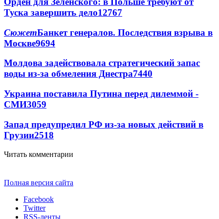
Орден для Зеленского: в Польше требуют от
Туска завершить дело
12767
Сюжет
Банкет генералов. Последствия взрыва в
Москве
9694
Молдова задействовала стратегический запас
воды из-за обмеления Днестра
7440
Украина поставила Путина перед дилеммой -
СМИ
3059
Запад предупредил РФ из-за новых действий в
Грузии
2518
Читать комментарии
Полная версия сайта
Facebook
Twitter
RSS-ленты