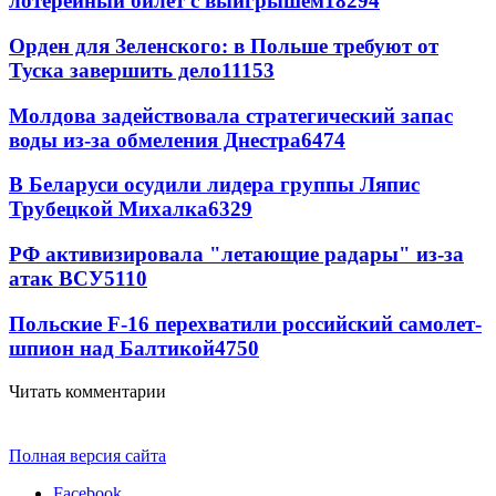
лотерейный билет с выигрышем
18294
Орден для Зеленского: в Польше требуют от
Туска завершить дело
11153
Молдова задействовала стратегический запас
воды из-за обмеления Днестра
6474
В Беларуси осудили лидера группы Ляпис
Трубецкой Михалка
6329
РФ активизировала "летающие радары" из-за
атак ВСУ
5110
Польские F-16 перехватили российский самолет-
шпион над Балтикой
4750
Читать комментарии
Полная версия сайта
Facebook