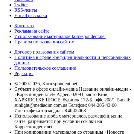
Twitter
RSS-ленты
E-mail рассылка
Контакты
Реклама на сайте
Использование материалов korrespondent.net
Правила пользования сайтом
Договор пользования сайтом
Политика в сфере конфиденциальности и персональных
данных
Пользовательское соглашение
Редакция
© 2000-2026, Korrespondent.net
Субъект в сфере онлайн-медиа Название онлайн-медиа -
«КореспонденТ.net» Адрес: 02091, місто Київ,
ХАРКІВСЬКЕ ШОСЕ, будинок 172-Б, офіс 208/1 E-mail:
sunlight@mediadim.com.ua
Телефон: 044-205-43-00
Идентификатор медиа - R40-06068
Использование любых материалов, размещённых на
сайте, разрешается при условии ссылки на
Корреспондент.net.
При копировании материалов со страницы «Новости