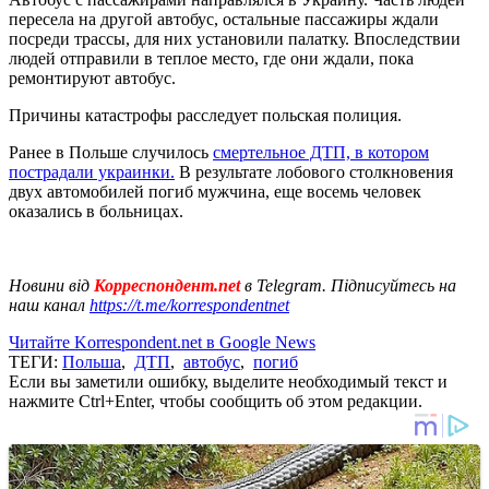
пересела на другой автобус, остальные пассажиры ждали
посреди трассы, для них установили палатку. Впоследствии
людей отправили в теплое место, где они ждали, пока
ремонтируют автобус.
Причины катастрофы расследует польская полиция.
Ранее в Польше случилось
смертельное ДТП, в котором
пострадали украинки.
В результате лобового столкновения
двух автомобилей погиб мужчина, еще восемь человек
оказались в больницах.
Новини від
Корреспондент.net
в Telegram. Підписуйтесь на
наш канал
https://t.me/korrespondentnet
Читайте Korrespondent.net в Google News
ТЕГИ:
Польша
,
ДТП
,
автобус
,
погиб
Если вы заметили ошибку, выделите необходимый текст и
нажмите Ctrl+Enter, чтобы сообщить об этом редакции.