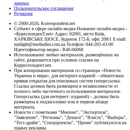
данных
Пользовательское соглашение
Редакция
© 2000-2026, Korrespondent.net
Субъект в сфере онлайн-медиа Название онлайн-медиа -
«КореспонденТ.net» Адрес: 02091, місто Київ,
ХАРКІВСЬКЕ ШОСЕ, будинок 172-Б, офіс 208/1 E-mail:
sunlight@mediadim.com.ua
Телефон: 044-205-43-00
Идентификатор медиа - R40-06068
Использование любых материалов, размещённых на
сайте, разрешается при условии ссылки на
Корреспондент.net.
При копировании материалов со страницы «Новости
Украины и мира», для интернет-изданий – обязательна
прямая открытая для поисковых систем гиперссылка.
Ссылка должна быть размещена в независимости от
полного либо частичного использования материалов.
Гиперссылка (для интернет- изданий) – должна быть
размещена в подзаголовке или в первом абзаце
материала.
Новости с пометками "Мнение", "Экспертиза",
"Заявление", "Регионы", "Деньги", "Власть", "Выборы",
"Тест-драйв", "Спецпроекты", "Промо" публикуются на
правах рекламы.