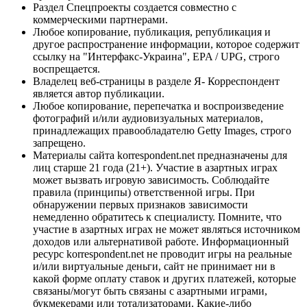
Раздел Спецпроекты создается совместно с
коммерческими партнерами.
Любое копирование, публикация, републикация и
другое распространение информации, которое содержит
ссылку на "Интерфакс-Украина", EPA / UPG, строго
воспрещается.
Владелец веб-страницы в разделе Я- Корреспондент
является автор публикации.
Любое копирование, перепечатка и воспроизведение
фотографий и/или аудиовизуальных материалов,
принадлежащих правообладателю Getty Images, строго
запрещено.
Материалы сайта korrespondent.net предназначены для
лиц старше 21 года (21+). Участие в азартных играх
может вызвать игровую зависимость. Соблюдайте
правила (принципы) ответственной игры. При
обнаружении первых признаков зависимости
немедленно обратитесь к специалисту. Помните, что
участие в азартных играх не может являться источником
доходов или альтернативой работе. Информационный
ресурс korrespondent.net не проводит игры на реальные
и/или виртуальные деньги, сайт не принимает ни в
какой форме оплату ставок и других платежей, которые
связаны/могут быть связаны с азартными играми,
букмекерами или тотализаторами. Какие-либо