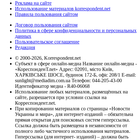
Реклама на сайте
Использование материалов korrespondent.net
Правила пользования сайтом
Договор пользования сайтом
Политика в сфере конфиденциальности и персональных
данных
Пользовательское соглашение
Редакция
© 2000-2026, Korrespondent.net
Субъект в сфере онлайн-медиа Название онлайн-медиа -
«КореспонденТ.net» Адрес: 02091, місто Київ,
ХАРКІВСЬКЕ ШОСЕ, будинок 172-Б, офіс 208/1 E-mail:
sunlight@mediadim.com.ua
Телефон: 044-205-43-00
Идентификатор медиа - R40-06068
Использование любых материалов, размещённых на
сайте, разрешается при условии ссылки на
Корреспондент.net.
При копировании материалов со страницы «Новости
Украины и мира», для интернет-изданий – обязательна
прямая открытая для поисковых систем гиперссылка.
Ссылка должна быть размещена в независимости от
полного либо частичного использования материалов.
Гиперссылка (для интернет- изданий) – должна быть