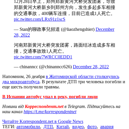
12月28日早上，郑州郑新黄河大桥突发团雾，导致
郑新黄河大桥新乡到郑州方向，发生多起多车相撞
的交通事故，400辆车连撞，目前已造成1人死亡。
pic.twitter.com/LRx91z1scS
— Stan的聊政事兒頻道 (@liaozhengshier)
December
28, 2022
河南郑新黄河大桥突发团雾，路面结冰造成多车相
撞，交通事故致1人死亡。
pic.twitter.com/7WRCC0EDD1
— chinanncc (@chinanncc626)
December 28, 2022
Напомним, 26 деабря
в Житомирской области столкнулись
два микроавтобуса
. В результате ДТП три человека погибли и
еще шесть получили травмы.
В Испании автобус упал в реку, погибли люди
Новини від
Корреспондент.net
в Telegram. Підписуйтесь на
наш канал
https://t.me/korrespondentnet
Читайте Korrespondent.net в Google News
ТЕГИ:
автомобили
,
ДТП
,
Китай
,
видео
,
фото
,
авария