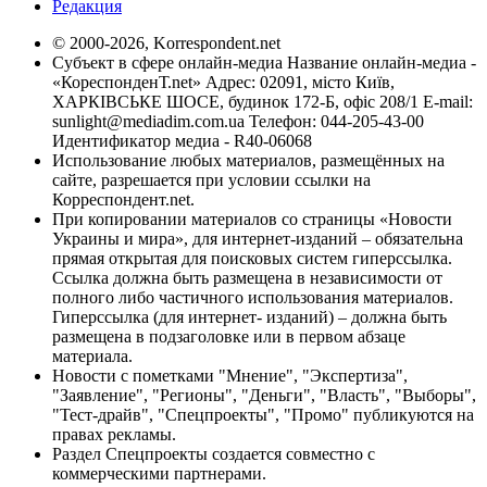
Редакция
© 2000-2026, Korrespondent.net
Субъект в сфере онлайн-медиа Название онлайн-медиа -
«КореспонденТ.net» Адрес: 02091, місто Київ,
ХАРКІВСЬКЕ ШОСЕ, будинок 172-Б, офіс 208/1 E-mail:
sunlight@mediadim.com.ua
Телефон: 044-205-43-00
Идентификатор медиа - R40-06068
Использование любых материалов, размещённых на
сайте, разрешается при условии ссылки на
Корреспондент.net.
При копировании материалов со страницы «Новости
Украины и мира», для интернет-изданий – обязательна
прямая открытая для поисковых систем гиперссылка.
Ссылка должна быть размещена в независимости от
полного либо частичного использования материалов.
Гиперссылка (для интернет- изданий) – должна быть
размещена в подзаголовке или в первом абзаце
материала.
Новости с пометками "Мнение", "Экспертиза",
"Заявление", "Регионы", "Деньги", "Власть", "Выборы",
"Тест-драйв", "Спецпроекты", "Промо" публикуются на
правах рекламы.
Раздел Спецпроекты создается совместно с
коммерческими партнерами.