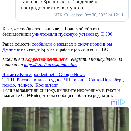
Как уже сообщалось раньше, в Брянской области
беспилотники
уничтожили пусковую установку С-300
.
Ранее соцсети
сообщили о взрывах в оккупированном
Джанкое
на севере Крыма и работе российской ПВО.
Новини від
Корреспондент.net
в Telegram. Підписуйтесь на
наш канал
https://t.me/korrespondentnet
Читайте Korrespondent.net в Google News
ТЕГИ:
Россия
,
видео
,
судно
,
ЧП
,
огонь
,
Санкт-Петербург
,
пожар
,
танкер
,
Кронштадт
Если вы заметили ошибку, выделите необходимый текст и
нажмите Ctrl+Enter, чтобы сообщить об этом редакции.