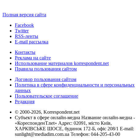
Полная версия сайта
Facebook
Twitter
RSS-ленты
E-mail рассылка
Контакты
Реклама на сайте
Использование материалов korrespondent.net
Правила пользования сайтом
Договор пользования сайтом
Политика в сфере конфиденциальности и персональных
данных
Пользовательское соглашение
Редакция
© 2000-2026, Korrespondent.net
Субъект в сфере онлайн-медиа Название онлайн-медиа -
«КореспонденТ.net» Адрес: 02091, місто Київ,
ХАРКІВСЬКЕ ШОСЕ, будинок 172-Б, офіс 208/1 E-mail:
sunlight@mediadim.com.ua
Телефон: 044-205-43-00