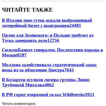
ЧИТАЙТЕ ТАКЖЕ
В Италии двое суток искали выброшенный
лотерейный билет с выигрышем
24481
Орден для Зеленского: в Польше требуют от
Туска завершить дело
12756
Сюжет
Банкет генералов. Последствия взрыва в
Москве
9207
Молдова задействовала стратегический запас
воды из-за обмеления Днестра
7643
В Беларуси осудили лидера группы Ляпис
Трубецкой Михалка
4862
В РФ горит очередной склад Wildberries
3921
Читать комментарии