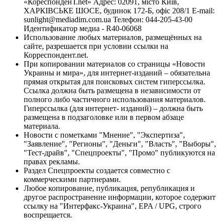
«КореспонденТ.net» Адрес: 02091, місто Київ,
ХАРКІВСЬКЕ ШОСЕ, будинок 172-Б, офіс 208/1 E-mail:
sunlight@mediadim.com.ua
Телефон: 044-205-43-00
Идентификатор медиа - R40-06068
Использование любых материалов, размещённых на
сайте, разрешается при условии ссылки на
Корреспондент.net.
При копировании материалов со страницы «Новости
Украины и мира», для интернет-изданий – обязательна
прямая открытая для поисковых систем гиперссылка.
Ссылка должна быть размещена в независимости от
полного либо частичного использования материалов.
Гиперссылка (для интернет- изданий) – должна быть
размещена в подзаголовке или в первом абзаце
материала.
Новости с пометками "Мнение", "Экспертиза",
"Заявление", "Регионы", "Деньги", "Власть", "Выборы",
"Тест-драйв", "Спецпроекты", "Промо" публикуются на
правах рекламы.
Раздел Спецпроекты создается совместно с
коммерческими партнерами.
Любое копирование, публикация, републикация и
другое распространение информации, которое содержит
ссылку на "Интерфакс-Украина", EPA / UPG, строго
воспрещается.