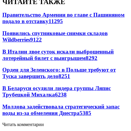
ЧИТАЙТЕ ТАКЖЕ
Правительство Армении во главе с Пашиняном
подало в отставку
11295
Появились спутниковые снимки складов
Wildberries
9122
В Италии двое суток искали выброшенный
лотерейный билет с выигрышем
8292
Орден для Зеленского: в Польше требуют от
Туска завершить дело
8251
В Беларуси осудили лидера группы Ляпис
Трубецкой Михалка
6238
Молдова задействовала стратегический запас
воды из-за обмеления Днестра
5385
Читать комментарии