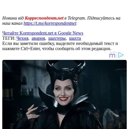
Новини від
Корреспондент.net
в Telegram. Підписуйтесь на
наш канал
https://t.me/korrespondentnet
Читайте Korrespondent.net в Google News
ТЕГИ:
Чехия
,
авария
,
шахтеры
,
шахта
Если вы заметили ошибку, выделите необходимый текст и
нажмите Ctrl+Enter, чтобы сообщить об этом редакции.