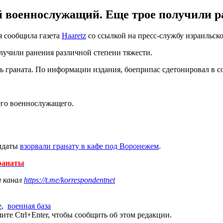
ий военнослужащий. Еще трое получили р
я сообщила газета
Haaretz
со ссылкой на пресс-службу израильск
лучили ранения различной степени тяжести.
сь граната. По информации издания, боеприпас сдетонировал в 
го военнослужащего.
олдаты
взорвали гранату в кафе под Воронежем
.
гранаты
ш канал
https://t.me/korrespondentnet
е
,
военная база
те Ctrl+Enter, чтобы сообщить об этом редакции.