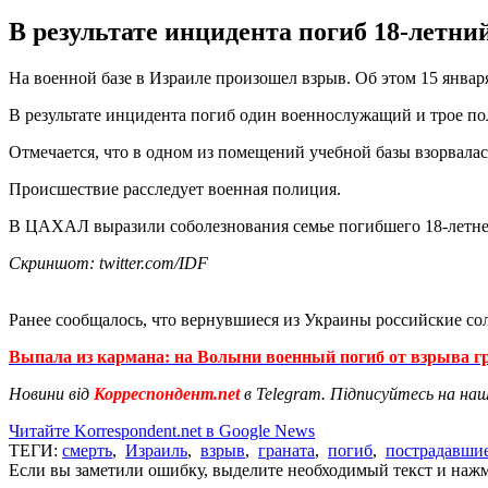
В результате инцидента погиб 18-летн
На военной базе в Израиле произошел взрыв. Об этом 15 январ
В результате инцидента погиб один военнослужащий и трое по
Отмечается, что в одном из помещений учебной базы взорвала
Происшествие расследует военная полиция.
В ЦАХАЛ выразили соболезнования семье погибшего 18-летне
Скриншот: twitter.com/IDF
Ранее сообщалось, что вернувшиеся из Украины российские с
Выпала из кармана: на Волыни военный погиб от взрыва 
Новини від
Корреспондент.net
в Telegram. Підписуйтесь на на
Читайте Korrespondent.net в Google News
ТЕГИ:
смерть
,
Израиль
,
взрыв
,
граната
,
погиб
,
пострадавши
Если вы заметили ошибку, выделите необходимый текст и нажми