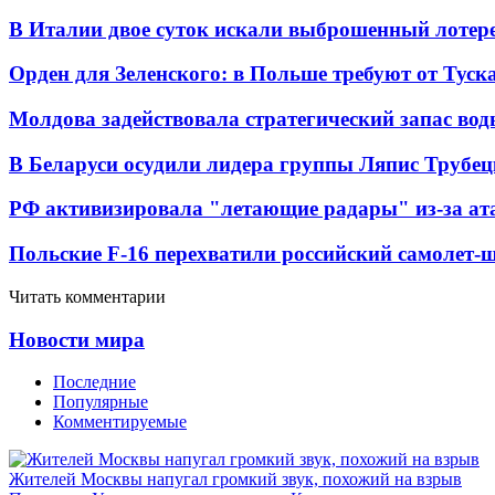
В Италии двое суток искали выброшенный лоте
Орден для Зеленского: в Польше требуют от Туск
Молдова задействовала стратегический запас вод
В Беларуси осудили лидера группы Ляпис Трубе
РФ активизировала "летающие радары" из-за а
Польские F-16 перехватили российский самолет-
Читать комментарии
Новости мира
Последние
Популярные
Комментируемые
Жителей Москвы напугал громкий звук, похожий на взрыв