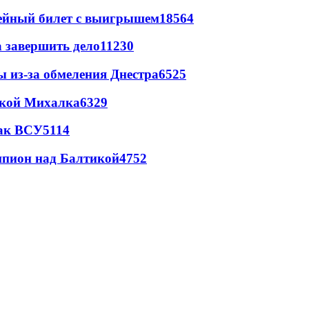
рейный билет с выигрышем
18564
а завершить дело
11230
ы из-за обмеления Днестра
6525
цкой Михалка
6329
так ВСУ
5114
шпион над Балтикой
4752