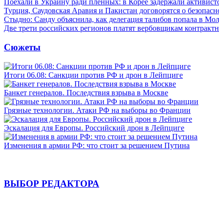
Поехали в Украину ради пленных: в Корее задержали активист
Турция, Саудовская Аравия и Пакистан договорятся о безопасн
Стыдно: Санду объяснила, как делегация талибов попала в Мо
Две трети российских регионов платят вербовщикам контракт
Сюжеты
Итоги 06.08: Санкции против РФ и дрон в Лейпциге
Банкет генералов. Последствия взрыва в Москве
Грязные технологии. Атаки РФ на выборы во Франции
Эскалация для Европы. Российский дрон в Лейпциге
Изменения в армии РФ: что стоит за решением Путина
ВЫБОР РЕДАКТОРА