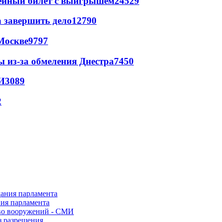
рейный билет с выигрышем
24529
а завершить дело
12790
Москве
9797
ы из-за обмеления Днестра
7450
И
3089
2
ния парламента
во вооружений - СМИ
з разрешения