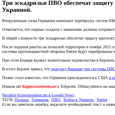
Три эскадрильи ПВО обеспечат защиту
Украиной.
Вооруженные силы Германии начинают переброску систем ПВО 
Отмечается, что первые солдаты с машинами должны отправить
В общей сложности три эскадрильи обеспечат защиту критич
После падения ракеты на польской территории в ноябре 2022 
системы противоракетной обороны Patriot будут переброшены 
При этом Блащак вызвал значительное недовольство в Берлине, 
В итоге Берлин заявил, что
передаст Варшаве три системы ПВО 
Позже стало известно, что Германия присоединится к США
в п
Новини від
Корреспондент.net
в Telegram. Підписуйтесь на на
Читайте Korrespondent.net в Google News
ТЕГИ:
Польша
,
Германия
,
ПВО
,
Война в Украине
,
Patriot
Если вы заметили ошибку, выделите необходимый текст и нажми