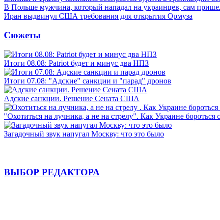
В Польше мужчина, который нападал на украинцев, сам приш
Иран выдвинул США требования для открытия Ормуза
Сюжеты
Итоги 08.08: Patriot будет и минус два НПЗ
Итоги 07.08: "Адские" санкции и "парад" дронов
Адские санкции. Решение Сената США
"Охотиться на лучника, а не на стрелу". Как Украине бороться 
Загадочный звук напугал Москву: что это было
ВЫБОР РЕДАКТОРА