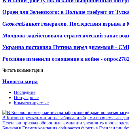
В Италии двое суток искали выброшенный лоте
Орден для Зеленского: в Польше требуют от Туск
Сюжет
Банкет генералов. Последствия взрыва в 
Молдова задействовала стратегический запас вод
Украина поставила Путина перед дилеммой - СМ
Россияне изменили отношение к войне - опрос
278
Читать комментарии
Новости мира
Последние
Популярные
Комментируемые
В Косово премьер-министра забросали яйцами во время заседа
Пентагон призвал оборонные компании увеличить производст
Близкая к Трампу компания собирается бурить в Гренландии бе