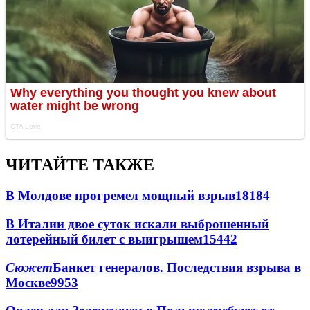
ЧИТАЙТЕ ТАКЖЕ
В Молдове прогремел мощный взрыв
18184
В Италии двое суток искали выброшенный
лотерейный билет с выигрышем
15442
Сюжет
Банкет генералов. Последствия взрыва в
Москве
9953