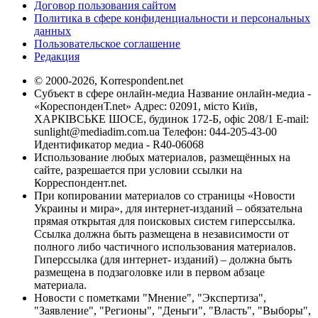
Договор пользования сайтом
Политика в сфере конфиденциальности и персональных
данных
Пользовательское соглашение
Редакция
© 2000-2026, Korrespondent.net
Субъект в сфере онлайн-медиа Название онлайн-медиа -
«КореспонденТ.net» Адрес: 02091, місто Київ,
ХАРКІВСЬКЕ ШОСЕ, будинок 172-Б, офіс 208/1 E-mail:
sunlight@mediadim.com.ua
Телефон: 044-205-43-00
Идентификатор медиа - R40-06068
Использование любых материалов, размещённых на
сайте, разрешается при условии ссылки на
Корреспондент.net.
При копировании материалов со страницы «Новости
Украины и мира», для интернет-изданий – обязательна
прямая открытая для поисковых систем гиперссылка.
Ссылка должна быть размещена в независимости от
полного либо частичного использования материалов.
Гиперссылка (для интернет- изданий) – должна быть
размещена в подзаголовке или в первом абзаце
материала.
Новости с пометками "Мнение", "Экспертиза",
"Заявление", "Регионы", "Деньги", "Власть", "Выборы",