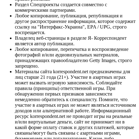
Раздел Спецпроекты создается совместно с
коммерческими партнерами.
Любое копирование, публикация, републикация и
другое распространение информации, которое содержит
ссылку на "Интерфакс-Украина", EPA / UPG, строго
воспрещается.
Владелец веб-страницы в разделе Я- Корреспондент
является автор публикации.
Любое копирование, перепечатка и воспроизведение
фотографий и/или аудиовизуальных материалов,
принадлежащих правообладателю Getty Images, строго
запрещено.
Материалы сайта korrespondent.net предназначены для
лиц старше 21 года (21+). Участие в азартных играх
может вызвать игровую зависимость. Соблюдайте
правила (принципы) ответственной игры. При
обнаружении первых признаков зависимости
немедленно обратитесь к специалисту. Помните, что
участие в азартных играх не может являться источником
доходов или альтернативой работе. Информационный
ресурс korrespondent.net не проводит игры на реальные
и/или виртуальные деньги, сайт не принимает ни в
какой форме оплату ставок и других платежей, которые
связаны/могут быть связаны с азартными играми,
букмекерами или тотализаторами. Какие-либо