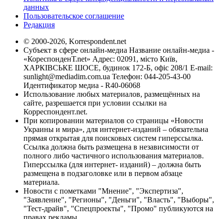
данных
Пользовательское соглашение
Редакция
© 2000-2026, Korrespondent.net
Субъект в сфере онлайн-медиа Название онлайн-медиа -
«КореспонденТ.net» Адрес: 02091, місто Київ,
ХАРКІВСЬКЕ ШОСЕ, будинок 172-Б, офіс 208/1 E-mail:
sunlight@mediadim.com.ua
Телефон: 044-205-43-00
Идентификатор медиа - R40-06068
Использование любых материалов, размещённых на
сайте, разрешается при условии ссылки на
Корреспондент.net.
При копировании материалов со страницы «Новости
Украины и мира», для интернет-изданий – обязательна
прямая открытая для поисковых систем гиперссылка.
Ссылка должна быть размещена в независимости от
полного либо частичного использования материалов.
Гиперссылка (для интернет- изданий) – должна быть
размещена в подзаголовке или в первом абзаце
материала.
Новости с пометками "Мнение", "Экспертиза",
"Заявление", "Регионы", "Деньги", "Власть", "Выборы",
"Тест-драйв", "Спецпроекты", "Промо" публикуются на
правах рекламы.