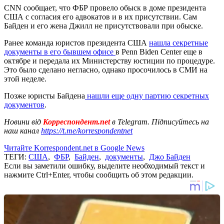
CNN сообщает, что ФБР провело обыск в доме президента
США с согласия его адвокатов и в их присутствии. Сам
Байден и его жена Джилл не присутствовали при обыске.
Ранее команда юристов президента США
нашла секретные
документы в его бывшем офисе
в Penn Biden Center еще в
октябре и передала их Министерству юстиции по процедуре.
Это было сделано негласно, однако просочилось в СМИ на
этой неделе.
Позже юристы Байдена
нашли еще одну партию секретных
документов
.
Новини від
Корреспондент.net
в Telegram. Підписуйтесь на
наш канал
https://t.me/korrespondentnet
Читайте Korrespondent.net в Google News
ТЕГИ:
США
,
ФБР
,
Байден
,
документы
,
Джо Байден
Если вы заметили ошибку, выделите необходимый текст и
нажмите Ctrl+Enter, чтобы сообщить об этом редакции.