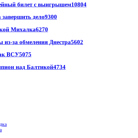
рейный билет с выигрышем
10804
а завершить дело
9300
цкой Михалка
6270
ы из-за обмеления Днестра
5602
так ВСУ
5075
шпион над Балтикой
4734
а