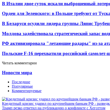
В Италии двое суток искали выброшенный лоте
Орден для Зеленского: в Польше требуют от Туск
В Беларуси осудили лидера группы Ляпис Трубе
Молдова задействовала стратегический запас вод
РФ активизировала "летающие радары" из-за а
Польские F-16 перехватили российский самолет-
Читать комментарии
Новости мира
Последние
Популярные
Комментируемые
Кредитный кризис ударил по крупнейшим банкам РФ - разведк
Трамп резко ответил на публикацию о конфликте с Хегсетом