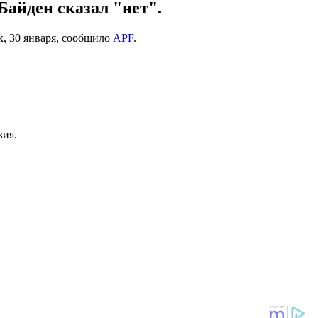
Байден сказал "нет".
к, 30 января, сообщило
APF
.
вия.