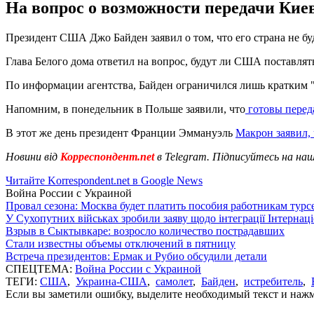
На вопрос о возможности передачи Киев
Президент США Джо Байден заявил о том, что его страна не бу
Глава Белого дома ответил на вопрос, будут ли США поставлят
По информации агентства, Байден ограничился лишь кратким "
Напомним, в понедельник в Польше заявили, что
готовы перед
В этот же день президент Франции Эммануэль
Макрон заявил,
Новини від
Корреспондент.net
в Telegram. Підписуйтесь на на
Читайте Korrespondent.net в Google News
Война России с Украиной
Провал сезона: Москва будет платить пособия работникам тур
У Сухопутних військах зробили заяву щодо інтеграції Інтернац
Взрыв в Сыктывкаре: возросло количество пострадавших
Стали известны объемы отключений в пятницу
Встреча президентов: Ермак и Рубио обсудили детали
СПЕЦТЕМА:
Война России с Украиной
ТЕГИ:
США
,
Украина-США
,
самолет
,
Байден
,
истребитель
,
Если вы заметили ошибку, выделите необходимый текст и нажми