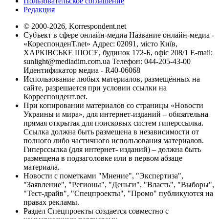
Пользовательское соглашение
Редакция
© 2000-2026, Korrespondent.net
Субъект в сфере онлайн-медиа Название онлайн-медиа -
«КореспонденТ.net» Адрес: 02091, місто Київ,
ХАРКІВСЬКЕ ШОСЕ, будинок 172-Б, офіс 208/1 E-mail:
sunlight@mediadim.com.ua
Телефон: 044-205-43-00
Идентификатор медиа - R40-06068
Использование любых материалов, размещённых на
сайте, разрешается при условии ссылки на
Корреспондент.net.
При копировании материалов со страницы «Новости
Украины и мира», для интернет-изданий – обязательна
прямая открытая для поисковых систем гиперссылка.
Ссылка должна быть размещена в независимости от
полного либо частичного использования материалов.
Гиперссылка (для интернет- изданий) – должна быть
размещена в подзаголовке или в первом абзаце
материала.
Новости с пометками "Мнение", "Экспертиза",
"Заявление", "Регионы", "Деньги", "Власть", "Выборы",
"Тест-драйв", "Спецпроекты", "Промо" публикуются на
правах рекламы.
Раздел Спецпроекты создается совместно с