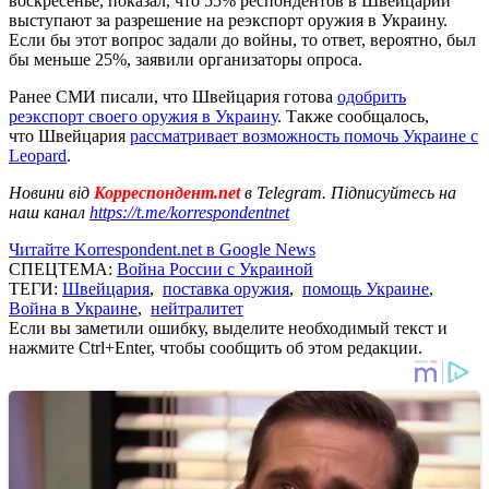
воскресенье, показал, что 55% респондентов в Швейцарии
выступают за разрешение на реэкспорт оружия в Украину.
Если бы этот вопрос задали до войны, то ответ, вероятно, был
бы меньше 25%, заявили организаторы опроса.
Ранее СМИ писали, что Швейцария готова
одобрить
реэкспорт своего оружия в Украину
. Также сообщалось,
что Швейцария
рассматривает возможность помочь Украине с
Leopard
.
Новини від
Корреспондент.net
в Telegram. Підписуйтесь на
наш канал
https://t.me/korrespondentnet
Читайте Korrespondent.net в Google News
СПЕЦТЕМА:
Война России с Украиной
ТЕГИ:
Швейцария
,
поставка оружия
,
помощь Украине
,
Война в Украине
,
нейтралитет
Если вы заметили ошибку, выделите необходимый текст и
нажмите Ctrl+Enter, чтобы сообщить об этом редакции.