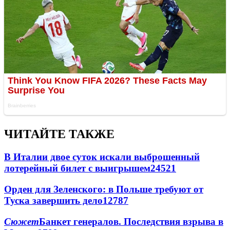
ЧИТАЙТЕ ТАКЖЕ
В Италии двое суток искали выброшенный
лотерейный билет с выигрышем
24521
Орден для Зеленского: в Польше требуют от
Туска завершить дело
12787
Сюжет
Банкет генералов. Последствия взрыва в