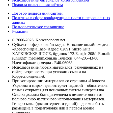
Использование материалов korrespondent.net
Правила пользования сайтом
Договор пользования сайтом
Политика в сфере конфиденциальности и персональных
данных
Пользовательское соглашение
Редакция
© 2000-2026, Korrespondent.net
Субъект в сфере онлайн-медиа Название онлайн-медиа -
«КореспонденТ.net» Адрес: 02091, місто Київ,
ХАРКІВСЬКЕ ШОСЕ, будинок 172-Б, офіс 208/1 E-mail:
sunlight@mediadim.com.ua
Телефон: 044-205-43-00
Идентификатор медиа - R40-06068
Использование любых материалов, размещённых на
сайте, разрешается при условии ссылки на
Корреспондент.net.
При копировании материалов со страницы «Новости
Украины и мира», для интернет-изданий – обязательна
прямая открытая для поисковых систем гиперссылка.
Ссылка должна быть размещена в независимости от
полного либо частичного использования материалов.
Гиперссылка (для интернет- изданий) – должна быть
размещена в подзаголовке или в первом абзаце
материала.