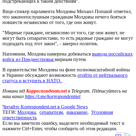
подстрекающих к таким действиям".
Вице-спикер парламента Молдовы Михаил Попшой отметил,
что законопослушным гражданам Молдовы нечего бояться
новшеств независимо от того, где они живут.
"Мирные граждане, независимо от того, где они живут, не
могут быть сепаратистами, то есть рядовые граждане не могут
подпадать под этот закон", - заверил политик.
Напомним, Молдова намерена добиваться
вывода российских
войск из Приднестровья
мирным путем.
В правительстве Молдовы на фоне полномасштабной войны
в Украине обсуждают возможность
отойти от нейтрального
статуса и вступить в НАТО.
Новини від
Корреспондент.net
в Telegram. Підписуйтесь на
наш канал
https://t.me/korrespondentnet
Читайте Korrespondent.net в Google News
ТЕГИ:
Молдова
,
сепаратизм
,
наказание
,
Уголовная
ответственность
Если вы заметили ошибку, выделите необходимый текст и
нажмите Ctrl+Enter, чтобы сообщить об этом редакции.