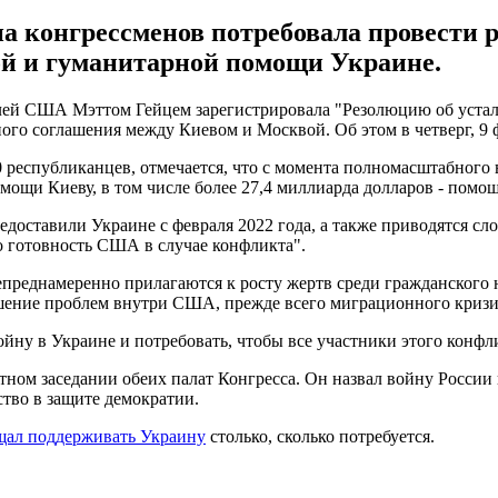
 конгрессменов потребовала провести р
ой и гуманитарной помощи Украине.
лей США Мэттом Гейцем зарегистрировала "Резолюцию об устало
го соглашения между Киевом и Москвой. Об этом в четверг, 9 
0 республиканцев, отмечается, что с момента полномасштабног
ощи Киеву, в том числе более 27,4 миллиарда долларов - помощ
оставили Украине с февраля 2022 года, а также приводятся сло
о готовность США в случае конфликта".
еднамеренно прилагаются к росту жертв среди гражданского на
ешение проблем внутри США, прежде всего миграционного кризи
 в Украине и потребовать, чтобы все участники этого конфлик
тном заседании обеих палат Конгресса. Он назвал войну России
ство в защите демократии.
щал поддерживать Украину
столько, сколько потребуется.