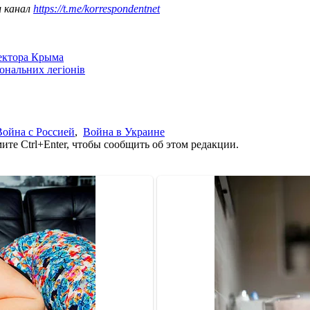
ш канал
https://t.me/korrespondentnet
сектора Крыма
іональних легіонів
Война с Россией
,
Война в Украине
те Ctrl+Enter, чтобы сообщить об этом редакции.