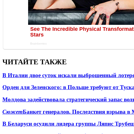
ЧИТАЙТЕ ТАКЖЕ
В Италии двое суток искали выброшенный лоте
Орден для Зеленского: в Польше требуют от Туск
Молдова задействовала стратегический запас вод
Сюжет
Банкет генералов. Последствия взрыва в 
В Беларуси осудили лидера группы Ляпис Трубе