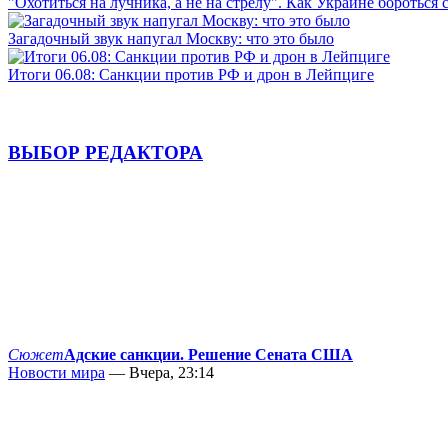
"Охотиться на лучника, а не на стрелу". Как Украине бороться 
Загадочный звук напугал Москву: что это было
Итоги 06.08: Санкции против РФ и дрон в Лейпциге
ВЫБОР РЕДАКТОРА
Сюжет
Адские санкции. Решение Сената США
Новости мира
— Вчера, 23:14