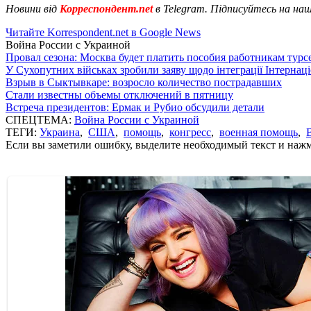
Новини від
Корреспондент.net
в Telegram. Підписуйтесь на на
Читайте Korrespondent.net в Google News
Война России с Украиной
Провал сезона: Москва будет платить пособия работникам тур
У Сухопутних військах зробили заяву щодо інтеграції Інтернац
Взрыв в Сыктывкаре: возросло количество пострадавших
Стали известны объемы отключений в пятницу
Встреча президентов: Ермак и Рубио обсудили детали
СПЕЦТЕМА:
Война России с Украиной
ТЕГИ:
Украина
,
США
,
помощь
,
конгресс
,
военная помощь
,
Если вы заметили ошибку, выделите необходимый текст и нажми