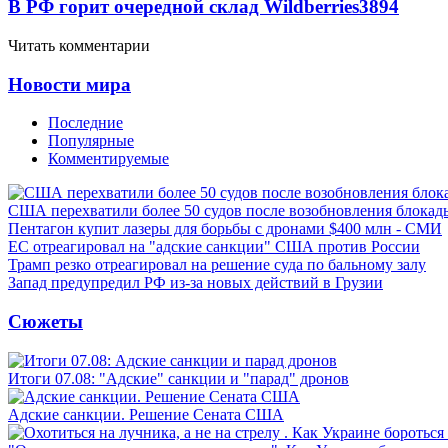
В РФ горит очередной склад Wildberries
3894
Читать комментарии
Новости мира
Последние
Популярные
Комментируемые
США перехватили более 50 судов после возобновления блокад
Пентагон купит лазеры для борьбы с дронами $400 млн - СМИ
ЕС отреагировал на "адские санкции" США против России
Трамп резко отреагировал на решение суда по бальному залу
Запад предупредил РФ из-за новых действий в Грузии
Сюжеты
Итоги 07.08: "Адские" санкции и "парад" дронов
Адские санкции. Решение Сената США