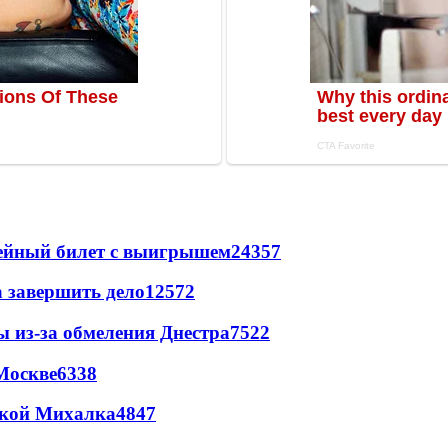
рейный билет с выигрышем
24357
а завершить дело
12572
ы из-за обмеления Днестра
7522
Москве
6338
цкой Михалка
4847