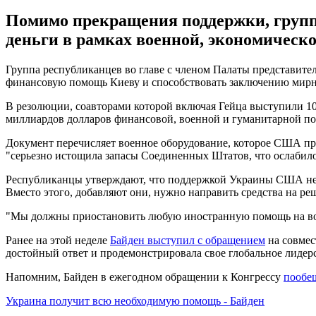
Помимо прекращения поддержки, группа
деньги в рамках военной, экономическ
Группа республиканцев во главе с членом Палаты представите
финансовую помощь Киеву и способствовать заключению мирно
В резолюции, соавторами которой включая Гейца выступили 1
миллиардов долларов финансовой, военной и гуманитарной пом
Документ перечисляет военное оборудование, которое США пред
"серьезно истощила запасы Соединенных Штатов, что ослабил
Республиканцы утверждают, что поддержкой Украины США непр
Вместо этого, добавляют они, нужно направить средства на р
"Мы должны приостановить любую иностранную помощь на войну
Ранее на этой неделе
Байден выступил с обращением
на совмес
достойный ответ и продемонстрировала свое глобальное лидер
Напомним, Байден в ежегодном обращении к Конгрессу
пообе
Украина получит всю необходимую помощь - Байден