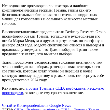
Исследование противоречило некоторым наиболее
конспирологическим теориям Трампа, таким как его
безосновательные обвинения относительно поддельных
машин для голосования и большого количества мертвых
голосов.
Высокопоставленные представители Berkeley Research Group
проинформировали Трампа, тогдашнего руководителя его
штаба Марка Медоуза и других о результатах по телефону в
декабре 2020 года. Медоуз скептически отнесся к выводам и
продолжал утверждать, что Трамп победил. Трамп также
продолжал заявлять, что выиграл выборы.
Трамп продолжает распространять ложные заявления о том,
что он победил на выборах, разочаровывая некоторых его
советников, которые хотят, чтобы он перешел к более
конструктивному нарративу в рамках попытки вернуть себе
президентство в 2024 году.
Как известно,
против Трампа в США возбуждены несколько
производств
, за которые ему грозит заключение.
Читайте Korrespondent.net в Google News
ТЕГИ:
США
,
Выборы
,
выборы в США
,
Дональд Трамп