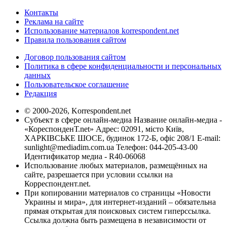
Контакты
Реклама на сайте
Использование материалов korrespondent.net
Правила пользования сайтом
Договор пользования сайтом
Политика в сфере конфиденциальности и персональных
данных
Пользовательское соглашение
Редакция
© 2000-2026, Korrespondent.net
Субъект в сфере онлайн-медиа Название онлайн-медиа -
«КореспонденТ.net» Адрес: 02091, місто Київ,
ХАРКІВСЬКЕ ШОСЕ, будинок 172-Б, офіс 208/1 E-mail:
sunlight@mediadim.com.ua
Телефон: 044-205-43-00
Идентификатор медиа - R40-06068
Использование любых материалов, размещённых на
сайте, разрешается при условии ссылки на
Корреспондент.net.
При копировании материалов со страницы «Новости
Украины и мира», для интернет-изданий – обязательна
прямая открытая для поисковых систем гиперссылка.
Ссылка должна быть размещена в независимости от