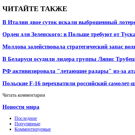
ЧИТАЙТЕ ТАКЖЕ
В Италии двое суток искали выброшенный лоте
Орден для Зеленского: в Польше требуют от Туск
Молдова задействовала стратегический запас вод
В Беларуси осудили лидера группы Ляпис Трубе
РФ активизировала "летающие радары" из-за а
Польские F-16 перехватили российский самолет-
Читать комментарии
Новости мира
Последние
Популярные
Комментируемые