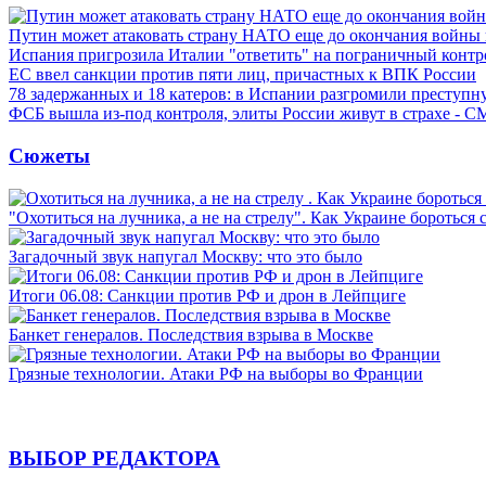
Путин может атаковать страну НАТО еще до окончания войны
Испания пригрозила Италии "ответить" на пограничный контр
ЕС ввел санкции против пяти лиц, причастных к ВПК России
78 задержанных и 18 катеров: в Испании разгромили преступн
ФСБ вышла из-под контроля, элиты России живут в страхе - 
Сюжеты
"Охотиться на лучника, а не на стрелу". Как Украине бороться 
Загадочный звук напугал Москву: что это было
Итоги 06.08: Санкции против РФ и дрон в Лейпциге
Банкет генералов. Последствия взрыва в Москве
Грязные технологии. Атаки РФ на выборы во Франции
ВЫБОР РЕДАКТОРА