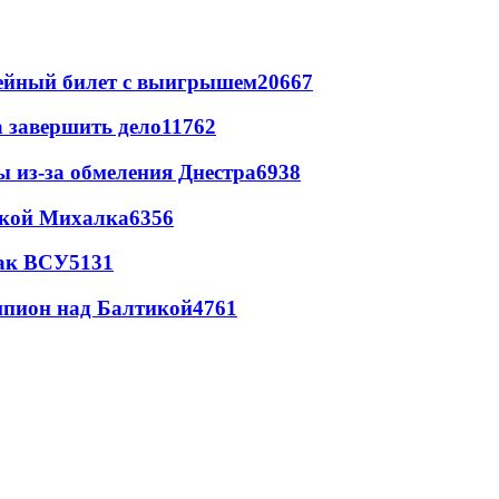
рейный билет с выигрышем
20667
а завершить дело
11762
ы из-за обмеления Днестра
6938
цкой Михалка
6356
так ВСУ
5131
шпион над Балтикой
4761