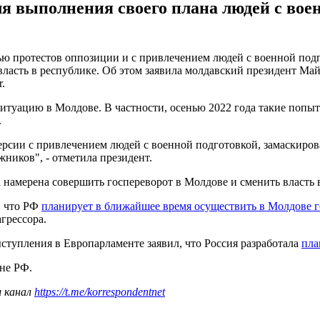
ля выполнения своего плана людей с вое
ю протестов оппозиции и с привлечением людей с военной подг
власть в республике. Об этом заявила молдавский президент Ма
.
 ситуацию в Молдове. В частности, осенью 2022 года такие поп
.
версии с привлечением людей с военной подготовкой, замаскиро
жников", - отметила президент.
 намерена совершить госпереворот в Молдове и сменить власть
, что РФ
планирует в ближайшее время осуществить в Молдове 
грессора.
тупления в Европарламенте заявил, что Россия разработала
пла
не РФ.
ш канал
https://t.me/korrespondentnet