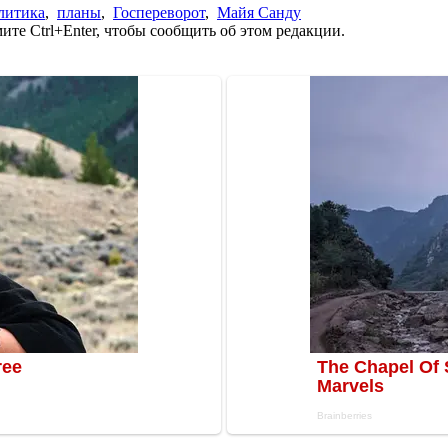
литика
,
планы
,
Госпереворот
,
Майя Санду
те Ctrl+Enter, чтобы сообщить об этом редакции.