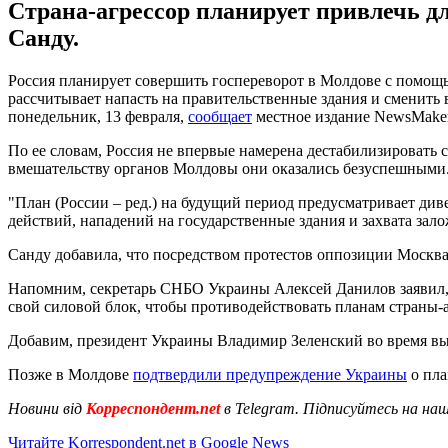
Страна-агрессор планирует привлечь д
Санду.
Россия планирует совершить госпереворот в Молдове с помощь
рассчитывает напасть на правительственные здания и сменить 
понедельник, 13 февраля,
сообщает
местное издание NewsMaker
По ее словам, Россия не впервые намерена дестабилизировать
вмешательству органов Молдовы они оказались безуспешными
"План (России – ред.) на будущий период предусматривает ди
действий, нападений на государственные здания и захвата зало
Санду добавила, что посредством протестов оппозиции Москва
Напомним, секретарь СНБО Украины Алексей Данилов заявил
свой силовой блок, чтобы противодействовать планам страны-а
Добавим, президент Украины Владимир Зеленский во время выс
Позже в Молдове
подтвердили предупреждение Украины
о пла
Новини від
Корреспондент.net
в Telegram. Підписуйтесь на на
Читайте Korrespondent.net в Google News