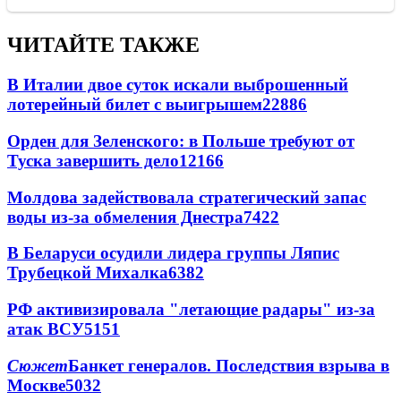
ЧИТАЙТЕ ТАКЖЕ
В Италии двое суток искали выброшенный
лотерейный билет с выигрышем
22886
Орден для Зеленского: в Польше требуют от
Туска завершить дело
12166
Молдова задействовала стратегический запас
воды из-за обмеления Днестра
7422
В Беларуси осудили лидера группы Ляпис
Трубецкой Михалка
6382
РФ активизировала "летающие радары" из-за
атак ВСУ
5151
Сюжет
Банкет генералов. Последствия взрыва в
Москве
5032