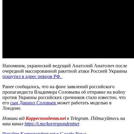
Напомним, украинский ведущий Анатолий Анатолич после
очередной массированной ракетной атаки Россией Украины
пошутил в адрес певцов РФ.
Ранее сообщалось, что на фоне заявлений российского
пропагандиста Владимира Соловьева об отправке на войну
против Украины российских срочников стало известно, что
его
сын Даниил Соловьев
может работать моделью в
Лондоне.
Новини від
Корреспондент.net
в Telegram. Підписуйтесь на
наш канал
https://t.me/korrespondentnet
Читайте Korrespondent.net в Google News