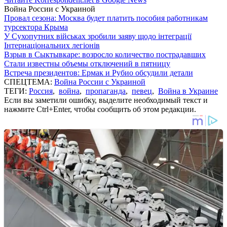
Война России с Украиной
Провал сезона: Москва будет платить пособия работникам
турсектора Крыма
У Сухопутних військах зробили заяву щодо інтеграції
Інтернаціональних легіонів
Взрыв в Сыктывкаре: возросло количество пострадавших
Стали известны объемы отключений в пятницу
Встреча президентов: Ермак и Рубио обсудили детали
СПЕЦТЕМА:
Война России с Украиной
ТЕГИ:
Россия
,
война
,
пропаганда
,
певец
,
Война в Украине
Если вы заметили ошибку, выделите необходимый текст и
нажмите Ctrl+Enter, чтобы сообщить об этом редакции.