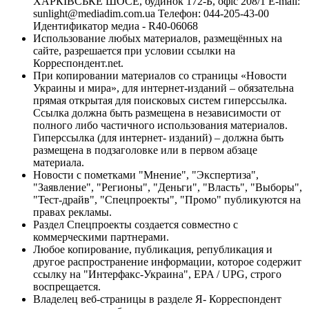
ХАРКІВСЬКЕ ШОСЕ, будинок 172-Б, офіс 208/1 E-mail:
sunlight@mediadim.com.ua
Телефон: 044-205-43-00
Идентификатор медиа - R40-06068
Использование любых материалов, размещённых на
сайте, разрешается при условии ссылки на
Корреспондент.net.
При копировании материалов со страницы «Новости
Украины и мира», для интернет-изданий – обязательна
прямая открытая для поисковых систем гиперссылка.
Ссылка должна быть размещена в независимости от
полного либо частичного использования материалов.
Гиперссылка (для интернет- изданий) – должна быть
размещена в подзаголовке или в первом абзаце
материала.
Новости с пометками "Мнение", "Экспертиза",
"Заявление", "Регионы", "Деньги", "Власть", "Выборы",
"Тест-драйв", "Спецпроекты", "Промо" публикуются на
правах рекламы.
Раздел Спецпроекты создается совместно с
коммерческими партнерами.
Любое копирование, публикация, републикация и
другое распространение информации, которое содержит
ссылку на "Интерфакс-Украина", EPA / UPG, строго
воспрещается.
Владелец веб-страницы в разделе Я- Корреспондент