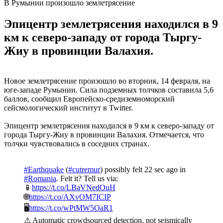
В Румынии произошло землетрясение
Эпицентр землетрясения находился в 9
км к северо-западу от города Тыргу-
Жиу в провинции Валахия.
Новое землетрясение произошло во вторник, 14 февраля, на
юге-западе Румынии. Сила подземных толчков составила 5,6
баллов, сообщил Европейско-средиземноморский
сейсмологический институт в Twitter.
Эпицентр землетрясения находился в 9 км к северо-западу от
города Тыргу-Жиу в провинции Валахия. Отмечается, что
толчки чувствовались в соседних странах.
#Earthquake
(
#cutremur
) possibly felt 22 sec ago in
#Romania
. Felt it? Tell us via:
📱
https://t.co/LBaVNedOuH
🌐
https://t.co/AXvOM7ICIP
🖥
https://t.co/wPtMW5OaR1
⚠ Automatic crowdsourced detection, not seismically