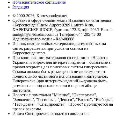
Пользовательское соглашение
Редакция
© 2000-2026, Korrespondent.net
Субъект в сфере онлайн-медиа Название онлайн-медиа -
«КореспонденТ.net» Адрес: 02091, місто Київ,
ХАРКІВСЬКЕ ШОСЕ, будинок 172-Б, офіс 208/1 E-mail:
sunlight@mediadim.com.ua
Телефон: 044-205-43-00
Идентификатор медиа - R40-06068
Использование любых материалов, размещённых на
сайте, разрешается при условии ссылки на
Корреспондент.net.
При копировании материалов со страницы «Новости
Украины и мира», для интернет-изданий – обязательна
прямая открытая для поисковых систем гиперссылка.
Ссылка должна быть размещена в независимости от
полного либо частичного использования материалов.
Гиперссылка (для интернет- изданий) – должна быть
размещена в подзаголовке или в первом абзаце
материала.
Новости с пометками "Мнение", "Экспертиза",
"Заявление", "Регионы", "Деньги", "Власть", "Выборы",
"Тест-драйв", "Спецпроекты", "Промо" публикуются на
правах рекламы.
Раздел Спецпроекты создается совместно с