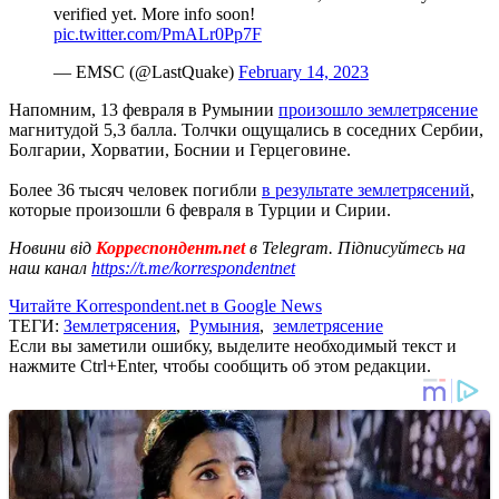
verified yet. More info soon!
pic.twitter.com/PmALr0Pp7F
— EMSC (@LastQuake)
February 14, 2023
Напомним, 13 февраля в Румынии
произошло землетрясение
магнитудой 5,3 балла. Толчки ощущались в соседних Сербии,
Болгарии, Хорватии, Боснии и Герцеговине.
Более 36 тысяч человек погибли
в результате землетрясений
,
которые произошли 6 февраля в Турции и Сирии.
Новини від
Корреспондент.net
в Telegram. Підписуйтесь на
наш канал
https://t.me/korrespondentnet
Читайте Korrespondent.net в Google News
ТЕГИ:
Землетрясения
,
Румыния
,
землетрясение
Если вы заметили ошибку, выделите необходимый текст и
нажмите Ctrl+Enter, чтобы сообщить об этом редакции.