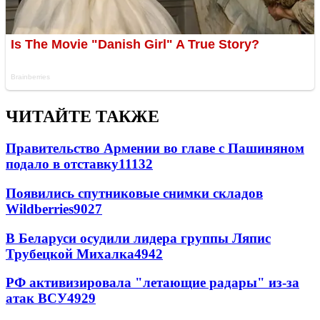
ЧИТАЙТЕ ТАКЖЕ
Правительство Армении во главе с Пашиняном
подало в отставку
11132
Появились спутниковые снимки складов
Wildberries
9027
В Беларуси осудили лидера группы Ляпис
Трубецкой Михалка
4942
РФ активизировала "летающие радары" из-за
атак ВСУ
4929