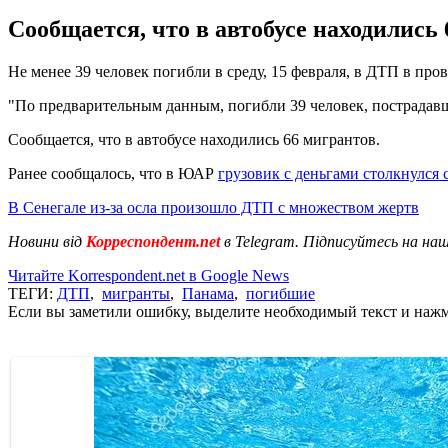
Сообщается, что в автобусе находились
Не менее 39 человек погибли в среду, 15 февраля, в ДТП в п
"По предварительным данным, погибли 39 человек, пострадав
Сообщается, что в автобусе находились 66 мигрантов.
Ранее сообщалось, что в ЮАР
грузовик с деньгами столкнулся 
В Сенегале из-за осла произошло ДТП с множеством жертв
Новини від
Корреспондент.net
в Telegram. Підписуйтесь на на
Читайте Korrespondent.net в Google News
ТЕГИ:
ДТП
,
мигранты
,
Панама
,
погибшие
Если вы заметили ошибку, выделите необходимый текст и нажми