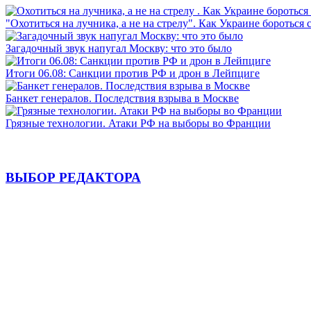
"Охотиться на лучника, а не на стрелу". Как Украине бороться 
Загадочный звук напугал Москву: что это было
Итоги 06.08: Санкции против РФ и дрон в Лейпциге
Банкет генералов. Последствия взрыва в Москве
Грязные технологии. Атаки РФ на выборы во Франции
ВЫБОР РЕДАКТОРА