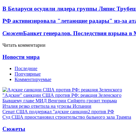
В Беларуси осудили лидера группы Ляпис Трубе
РФ активизировала "летающие радары" из-за а
Сюжет
Банкет генералов. Последствия взрыва в 
Читать комментарии
Новости мира
Последние
Популярные
Комментируемые
"Адские" санкции США против РФ: реакция Зеленского
Бывшему главе МИД Венгрии Сийярто грозит тюрьма
Италия резко ответила на угрозы Испании
Сенат США поддержал "адские санкции2 против РФ
Суд США приостановил строительство бального зала Трампа
Сюжеты