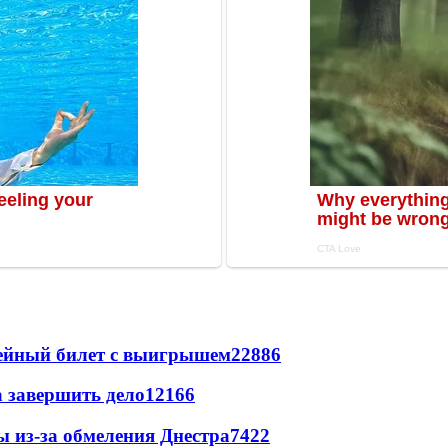
рейный билет с выигрышем
22886
а завершить дело
12166
ы из-за обмеления Днестра
7422