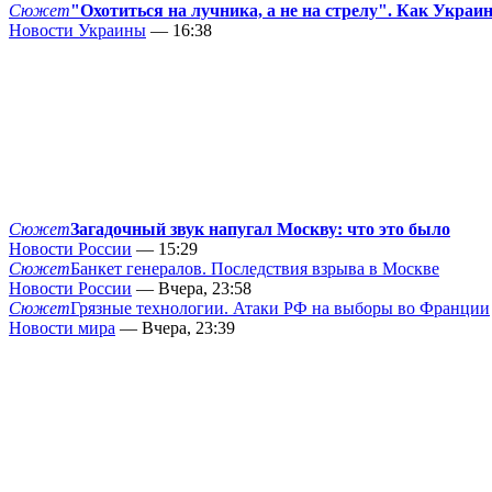
Сюжет
"Охотиться на лучника, а не на стрелу". Как Украи
Новости Украины
— 16:38
Сюжет
Загадочный звук напугал Москву: что это было
Новости России
— 15:29
Сюжет
Банкет генералов. Последствия взрыва в Москве
Новости России
— Вчера, 23:58
Сюжет
Грязные технологии. Атаки РФ на выборы во Франции
Новости мира
— Вчера, 23:39