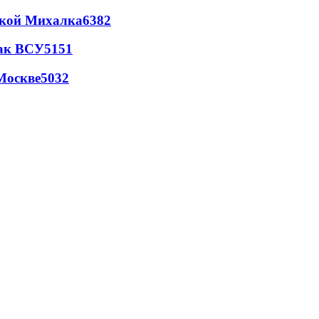
цкой Михалка
6382
так ВСУ
5151
Москве
5032