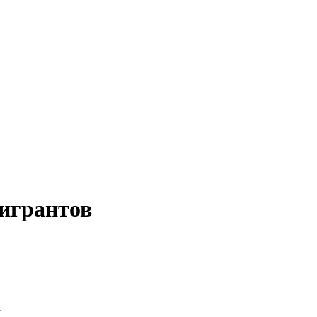
игрантов
х