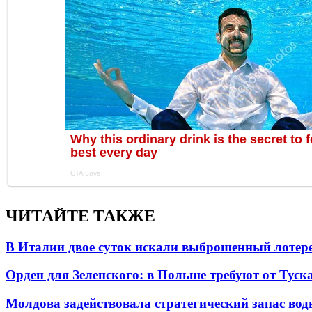
ЧИТАЙТЕ ТАКЖЕ
В Италии двое суток искали выброшенный лоте
Орден для Зеленского: в Польше требуют от Туск
Молдова задействовала стратегический запас вод