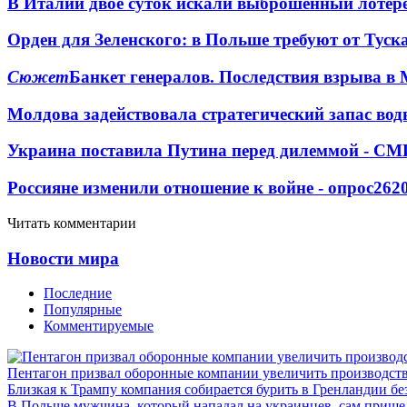
В Италии двое суток искали выброшенный лоте
Орден для Зеленского: в Польше требуют от Туск
Сюжет
Банкет генералов. Последствия взрыва в 
Молдова задействовала стратегический запас вод
Украина поставила Путина перед дилеммой - СМ
Россияне изменили отношение к войне - опрос
262
Читать комментарии
Новости мира
Последние
Популярные
Комментируемые
Пентагон призвал оборонные компании увеличить производст
Близкая к Трампу компания собирается бурить в Гренландии бе
В Польше мужчина, который нападал на украинцев, сам приш