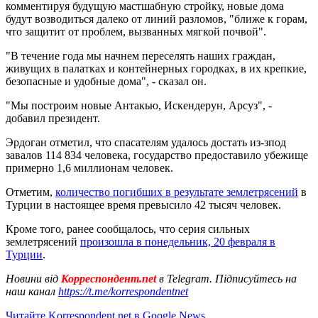
комментируя будущую мастшабную стройку, новые дома
будут возводиться далеко от линий разломов, "ближе к горам,
что защитит от проблем, вызванных мягкой почвой".
"В течение года мы начнем переселять наших граждан,
живущих в палатках и контейнерных городках, в их крепкие,
безопасные и удобные дома", - сказал он.
"Мы построим новые Антакью, Искендерун, Арсуз", -
добавил президент.
Эрдоган отметил, что спасателям удалось достать из-зпод
завалов 114 834 человека, государство предоставило убежище
примерно 1,6 миллионам человек.
Отметим,
количество погибших в результате землетрясений
в
Турции в настоящее время превысило 42 тысяч человек.
Кроме того, ранее сообщалось, что серия сильных
землетрясений
произошла в понедельник, 20 февраля в
Турции
.
Новини від
Корреспондент.net
в Telegram. Підписуйтесь на
наш канал
https://t.me/korrespondentnet
Читайте Korrespondent.net в Google News