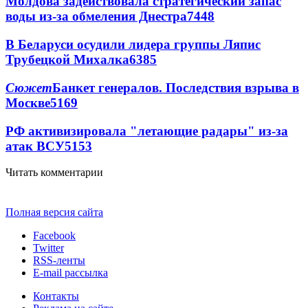
Молдова задействовала стратегический запас
воды из-за обмеления Днестра
7448
В Беларуси осудили лидера группы Ляпис
Трубецкой Михалка
6385
Сюжет
Банкет генералов. Последствия взрыва в
Москве
5169
РФ активизировала "летающие радары" из-за
атак ВСУ
5153
Читать комментарии
Полная версия сайта
Facebook
Twitter
RSS-ленты
E-mail рассылка
Контакты