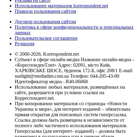
Реклама на сайте
Использование материалов korrespondent.net
Правила пользования сайтом
Договор пользования сайтом
Политика в сфере конфиденциальности и персональных
данных
Пользовательское соглашение
Редакция
© 2000-2026, Korrespondent.net
Субъект в сфере онлайн-медиа Название онлайн-медиа -
«КореспонденТ.net» Адрес: 02091, місто Київ,
ХАРКІВСЬКЕ ШОСЕ, будинок 172-Б, офіс 208/1 E-mail:
sunlight@mediadim.com.ua
Телефон: 044-205-43-00
Идентификатор медиа - R40-06068
Использование любых материалов, размещённых на
сайте, разрешается при условии ссылки на
Корреспондент.net.
При копировании материалов со страницы «Новости
Украины и мира», для интернет-изданий – обязательна
прямая открытая для поисковых систем гиперссылка.
Ссылка должна быть размещена в независимости от
полного либо частичного использования материалов.
Гиперссылка (для интернет- изданий) – должна быть
размещена в подзаголовке или в первом абзаце