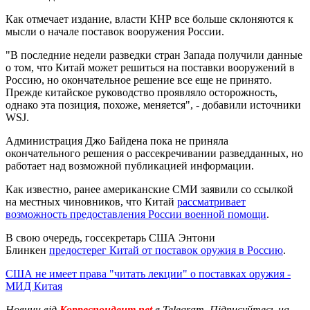
Как отмечает издание, власти КНР все больше склоняются к
мысли о начале поставок вооружения России.
"В последние недели разведки стран Запада получили данные
о том, что Китай может решиться на поставки вооружений в
Россию, но окончательное решение все еще не принято.
Прежде китайское руководство проявляло осторожность,
однако эта позиция, похоже, меняется", - добавили источники
WSJ.
Администрация Джо Байдена пока не приняла
окончательного решения о рассекречивании разведданных, но
работает над возможной публикацией информации.
Как известно, ранее американские СМИ заявили со ссылкой
на местных чиновников, что Китай
рассматривает
возможность предоставления России военной помощи
.
В свою очередь, госсекретарь США Энтони
Блинкен
предостерег Китай от поставок оружия в Россию
.
США не имеет права "читать лекции" о поставках оружия -
МИД Китая
Новини від
Корреспондент.net
в Telegram. Підписуйтесь на