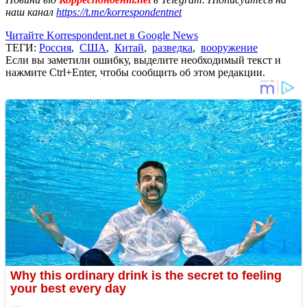
наш канал
https://t.me/korrespondentnet
Читайте Korrespondent.net в Google News
ТЕГИ:
Россия
,
США
,
Китай
,
разведка
,
вооружение
Если вы заметили ошибку, выделите необходимый текст и
нажмите Ctrl+Enter, чтобы сообщить об этом редакции.