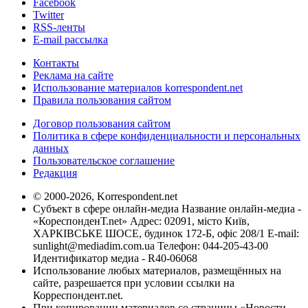
Facebook
Twitter
RSS-ленты
E-mail рассылка
Контакты
Реклама на сайте
Использование материалов korrespondent.net
Правила пользования сайтом
Договор пользования сайтом
Политика в сфере конфиденциальности и персональных
данных
Пользовательское соглашение
Редакция
© 2000-2026, Korrespondent.net
Субъект в сфере онлайн-медиа Название онлайн-медиа -
«КореспонденТ.net» Адрес: 02091, місто Київ,
ХАРКІВСЬКЕ ШОСЕ, будинок 172-Б, офіс 208/1 E-mail:
sunlight@mediadim.com.ua
Телефон: 044-205-43-00
Идентификатор медиа - R40-06068
Использование любых материалов, размещённых на
сайте, разрешается при условии ссылки на
Корреспондент.net.
При копировании материалов со страницы «Новости