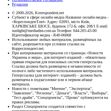
Редакция
© 2000-2026, Korrespondent.net
Субъект в сфере онлайн-медиа Название онлайн-медиа -
«КореспонденТ.net» Адрес: 02091, місто Київ,
ХАРКІВСЬКЕ ШОСЕ, будинок 172-Б, офіс 208/1 E-mail:
sunlight@mediadim.com.ua
Телефон: 044-205-43-00
Идентификатор медиа - R40-06068
Использование любых материалов, размещённых на
сайте, разрешается при условии ссылки на
Корреспондент.net.
При копировании материалов со страницы «Новости
Украины и мира», для интернет-изданий – обязательна
прямая открытая для поисковых систем гиперссылка.
Ссылка должна быть размещена в независимости от
полного либо частичного использования материалов.
Гиперссылка (для интернет- изданий) – должна быть
размещена в подзаголовке или в первом абзаце
материала.
Новости с пометками "Мнение", "Экспертиза",
"Заявление", "Регионы", "Деньги", "Власть", "Выборы",
"Тест-драйв", "Спецпроекты", "Промо" публикуются на
правах рекламы.
Раздел Спецпроекты создается совместно с
коммерческими партнерами.