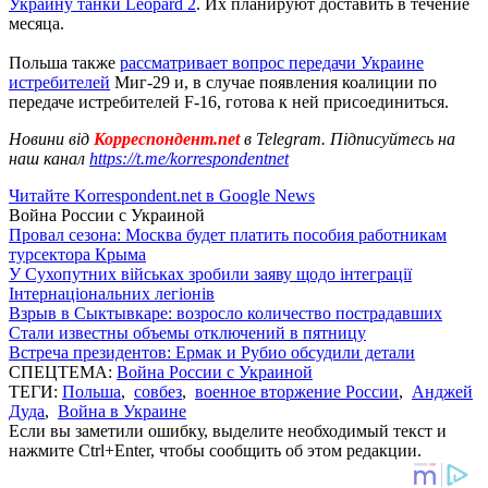
Украину танки Leopard 2
. Их планируют доставить в течение
месяца.
Польша также
рассматривает вопрос передачи Украине
истребителей
Миг-29 и, в случае появления коалиции по
передаче истребителей F-16, готова к ней присоединиться.
Новини від
Корреспондент.net
в Telegram. Підписуйтесь на
наш канал
https://t.me/korrespondentnet
Читайте Korrespondent.net в Google News
Война России с Украиной
Провал сезона: Москва будет платить пособия работникам
турсектора Крыма
У Сухопутних військах зробили заяву щодо інтеграції
Інтернаціональних легіонів
Взрыв в Сыктывкаре: возросло количество пострадавших
Стали известны объемы отключений в пятницу
Встреча президентов: Ермак и Рубио обсудили детали
СПЕЦТЕМА:
Война России с Украиной
ТЕГИ:
Польша
,
совбез
,
военное вторжение России
,
Анджей
Дуда
,
Война в Украине
Если вы заметили ошибку, выделите необходимый текст и
нажмите Ctrl+Enter, чтобы сообщить об этом редакции.